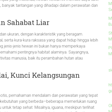
M
a, banyak tantangan yang dihadapi dalam perawatan dan
S
M
 Sahabat Liar
B
S
an ukuran, dengan karakteristik yang beragam.
M
l, serta kura-kura raksasa yang dapat hidup hingga lebih
tang jenis-jenis hewan ini bukan hanya memperkaya
P
memahami pentingnya habitat alaminya. Sayangnya,
M
ivitas manusia, baik itu perambahan hutan atau
s
i, Kunci Kelangsungan
h
g
ksotis, pemahaman mendalam dan perawatan yang tepat
iki kebutuhan yang berbeda—beberapa memerlukan ruang
O
 untuk tetap sehat. Misalnya, iguana, meskipun terlihat
M