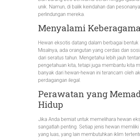
unik. Namun, di balik keindahan dan pesonany
perlindungan mereka.
Menyalami Keberagaman
Hewan eksotis datang dalam berbagai bentuk d
Misalnya, ada orangutan yang cerdas dan sosia
dari seratus tahun. Mengetahui lebih jauh ten
pengetahuan kita, tetapi juga membantu kita 
banyak dari hewan-hewan ini terancam oleh akt
perdagangan ilegal.
Perawatan yang Memada
Hidup
Jika Anda berniat untuk memelihara hewan e
sangatlah penting. Setiap jenis hewan memil
yang luas, yang lain membutuhkan iklim tertentu