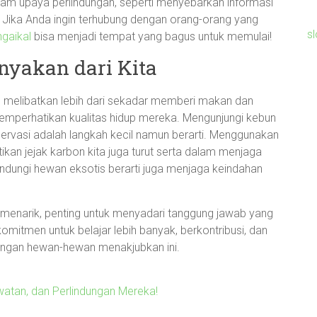
dalam upaya perlindungan, seperti menyebarkan informasi
. Jika Anda ingin terhubung dengan orang-orang yang
s
gaikal
bisa menjadi tempat yang bagus untuk memulai!
nyakan dari Kita
 melibatkan lebih dari sekadar memberi makan dan
emperhatikan kualitas hidup mereka. Mengunjungi kebun
ervasi adalah langkah kecil namun berarti. Menggunakan
an jejak karbon kita juga turut serta dalam menjaga
elindungi hewan eksotis berarti juga menjaga keindahan
t menarik, penting untuk menyadari tanggung jawab yang
mitmen untuk belajar lebih banyak, berkontribusi, dan
ungan hewan-hewan menakjubkan ini.
watan, dan Perlindungan Mereka!