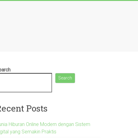
earch
Search
Recent Posts
unia Hiburan Online Modern dengan Sistem
igital yang Semakin Praktis