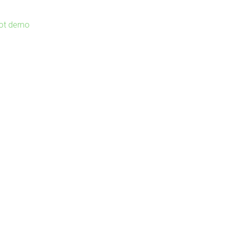
lot demo