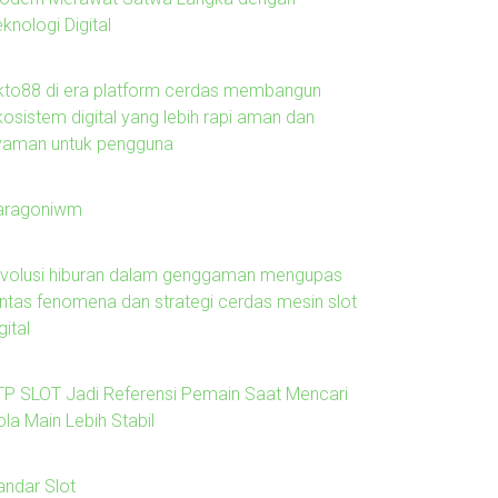
knologi Digital
kto88 di era platform cerdas membangun
kosistem digital yang lebih rapi aman dan
yaman untuk pengguna
aragoniwm
evolusi hiburan dalam genggaman mengupas
untas fenomena dan strategi cerdas mesin slot
gital
TP SLOT Jadi Referensi Pemain Saat Mencari
la Main Lebih Stabil
andar Slot