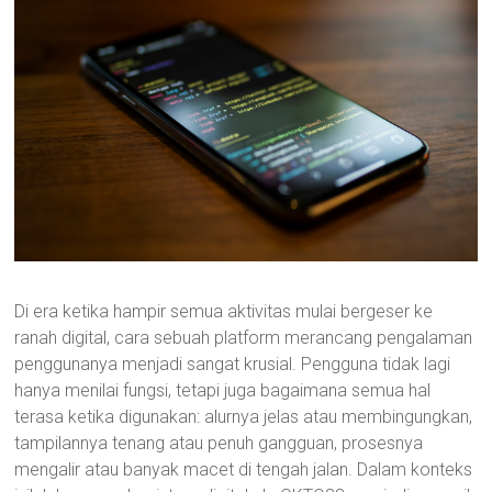
Di era ketika hampir semua aktivitas mulai bergeser ke
ranah digital, cara sebuah platform merancang pengalaman
penggunanya menjadi sangat krusial. Pengguna tidak lagi
hanya menilai fungsi, tetapi juga bagaimana semua hal
terasa ketika digunakan: alurnya jelas atau membingungkan,
tampilannya tenang atau penuh gangguan, prosesnya
mengalir atau banyak macet di tengah jalan. Dalam konteks