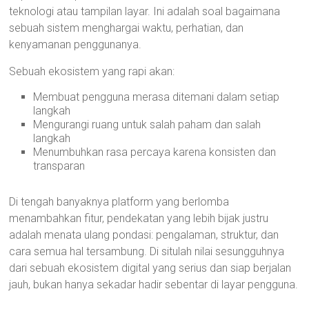
teknologi atau tampilan layar. Ini adalah soal bagaimana
sebuah sistem menghargai waktu, perhatian, dan
kenyamanan penggunanya.
Sebuah ekosistem yang rapi akan:
Membuat pengguna merasa ditemani dalam setiap
langkah
Mengurangi ruang untuk salah paham dan salah
langkah
Menumbuhkan rasa percaya karena konsisten dan
transparan
Di tengah banyaknya platform yang berlomba
menambahkan fitur, pendekatan yang lebih bijak justru
adalah menata ulang pondasi: pengalaman, struktur, dan
cara semua hal tersambung. Di situlah nilai sesungguhnya
dari sebuah ekosistem digital yang serius dan siap berjalan
jauh, bukan hanya sekadar hadir sebentar di layar pengguna.