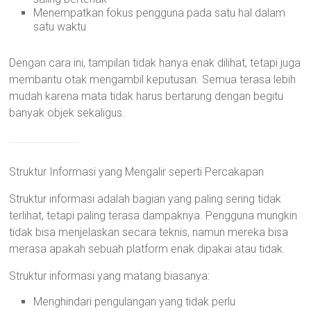
Menempatkan fokus pengguna pada satu hal dalam
satu waktu
Dengan cara ini, tampilan tidak hanya enak dilihat, tetapi juga
membantu otak mengambil keputusan. Semua terasa lebih
mudah karena mata tidak harus bertarung dengan begitu
banyak objek sekaligus.
Struktur Informasi yang Mengalir seperti Percakapan
Struktur informasi adalah bagian yang paling sering tidak
terlihat, tetapi paling terasa dampaknya. Pengguna mungkin
tidak bisa menjelaskan secara teknis, namun mereka bisa
merasa apakah sebuah platform enak dipakai atau tidak.
Struktur informasi yang matang biasanya:
Menghindari pengulangan yang tidak perlu