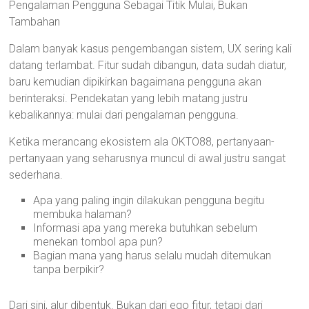
Pengalaman Pengguna Sebagai Titik Mulai, Bukan
Tambahan
Dalam banyak kasus pengembangan sistem, UX sering kali
datang terlambat. Fitur sudah dibangun, data sudah diatur,
baru kemudian dipikirkan bagaimana pengguna akan
berinteraksi. Pendekatan yang lebih matang justru
kebalikannya: mulai dari pengalaman pengguna.
Ketika merancang ekosistem ala OKTO88, pertanyaan-
pertanyaan yang seharusnya muncul di awal justru sangat
sederhana.
Apa yang paling ingin dilakukan pengguna begitu
membuka halaman?
Informasi apa yang mereka butuhkan sebelum
menekan tombol apa pun?
Bagian mana yang harus selalu mudah ditemukan
tanpa berpikir?
Dari sini, alur dibentuk. Bukan dari ego fitur, tetapi dari