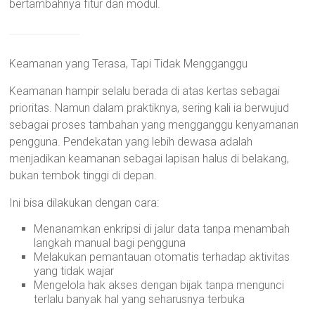
bertambahnya fitur dan modul.
Keamanan yang Terasa, Tapi Tidak Mengganggu
Keamanan hampir selalu berada di atas kertas sebagai
prioritas. Namun dalam praktiknya, sering kali ia berwujud
sebagai proses tambahan yang mengganggu kenyamanan
pengguna. Pendekatan yang lebih dewasa adalah
menjadikan keamanan sebagai lapisan halus di belakang,
bukan tembok tinggi di depan.
Ini bisa dilakukan dengan cara:
Menanamkan enkripsi di jalur data tanpa menambah
langkah manual bagi pengguna
Melakukan pemantauan otomatis terhadap aktivitas
yang tidak wajar
Mengelola hak akses dengan bijak tanpa mengunci
terlalu banyak hal yang seharusnya terbuka