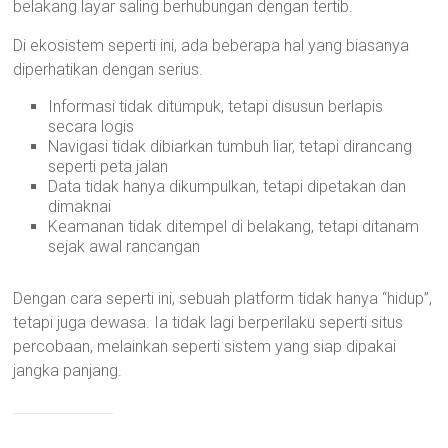
belakang layar saling berhubungan dengan tertib.
Di ekosistem seperti ini, ada beberapa hal yang biasanya
diperhatikan dengan serius.
Informasi tidak ditumpuk, tetapi disusun berlapis
secara logis
Navigasi tidak dibiarkan tumbuh liar, tetapi dirancang
seperti peta jalan
Data tidak hanya dikumpulkan, tetapi dipetakan dan
dimaknai
Keamanan tidak ditempel di belakang, tetapi ditanam
sejak awal rancangan
Dengan cara seperti ini, sebuah platform tidak hanya “hidup”,
tetapi juga dewasa. Ia tidak lagi berperilaku seperti situs
percobaan, melainkan seperti sistem yang siap dipakai
jangka panjang.