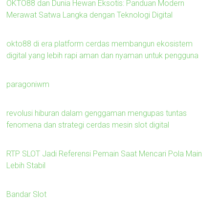
OKTO88 dan Dunia Hewan Eksotis: Panduan Modern
Merawat Satwa Langka dengan Teknologi Digital
okto88 di era platform cerdas membangun ekosistem
digital yang lebih rapi aman dan nyaman untuk pengguna
paragoniwm
revolusi hiburan dalam genggaman mengupas tuntas
fenomena dan strategi cerdas mesin slot digital
RTP SLOT Jadi Referensi Pemain Saat Mencari Pola Main
Lebih Stabil
Bandar Slot