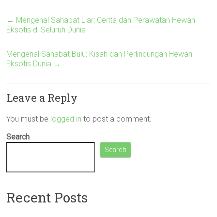
←
Mengenal Sahabat Liar: Cerita dan Perawatan Hewan
Eksotis di Seluruh Dunia
Mengenal Sahabat Bulu: Kisah dan Perlindungan Hewan
Eksotis Dunia
→
Leave a Reply
You must be
logged in
to post a comment.
Search
Search
Recent Posts