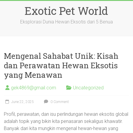
Skip
Exotic Pet World
to
content
Eksplorasi Dunia Hewan Eksotis dari 5 Benua
Mengenal Sahabat Unik: Kisah
dan Perawatan Hewan Eksotis
yang Menawan
gek4869@gmail.com
Uncategorized
June 22, 2025
0 Comment
Profil, perawatan, dan isu perlindungan hewan eksotis global
adalah topik yang bikin kita penasaran sekaligus khawatir.
Banyak dari kita mungkin mengenal hewan-hewan yang