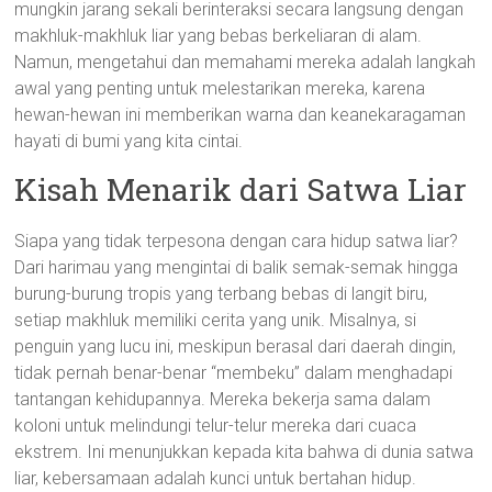
mungkin jarang sekali berinteraksi secara langsung dengan
makhluk-makhluk liar yang bebas berkeliaran di alam.
Namun, mengetahui dan memahami mereka adalah langkah
awal yang penting untuk melestarikan mereka, karena
hewan-hewan ini memberikan warna dan keanekaragaman
hayati di bumi yang kita cintai.
Kisah Menarik dari Satwa Liar
Siapa yang tidak terpesona dengan cara hidup satwa liar?
Dari harimau yang mengintai di balik semak-semak hingga
burung-burung tropis yang terbang bebas di langit biru,
setiap makhluk memiliki cerita yang unik. Misalnya, si
penguin yang lucu ini, meskipun berasal dari daerah dingin,
tidak pernah benar-benar “membeku” dalam menghadapi
tantangan kehidupannya. Mereka bekerja sama dalam
koloni untuk melindungi telur-telur mereka dari cuaca
ekstrem. Ini menunjukkan kepada kita bahwa di dunia satwa
liar, kebersamaan adalah kunci untuk bertahan hidup.