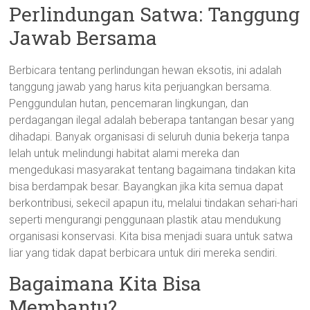
Perlindungan Satwa: Tanggung
Jawab Bersama
Berbicara tentang perlindungan hewan eksotis, ini adalah
tanggung jawab yang harus kita perjuangkan bersama.
Penggundulan hutan, pencemaran lingkungan, dan
perdagangan ilegal adalah beberapa tantangan besar yang
dihadapi. Banyak organisasi di seluruh dunia bekerja tanpa
lelah untuk melindungi habitat alami mereka dan
mengedukasi masyarakat tentang bagaimana tindakan kita
bisa berdampak besar. Bayangkan jika kita semua dapat
berkontribusi, sekecil apapun itu, melalui tindakan sehari-hari
seperti mengurangi penggunaan plastik atau mendukung
organisasi konservasi. Kita bisa menjadi suara untuk satwa
liar yang tidak dapat berbicara untuk diri mereka sendiri.
Bagaimana Kita Bisa
Membantu?