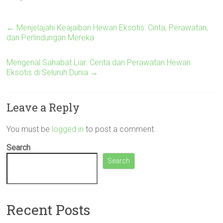
←
Menjelajahi Keajaiban Hewan Eksotis: Cinta, Perawatan,
dan Perlindungan Mereka
Mengenal Sahabat Liar: Cerita dan Perawatan Hewan
Eksotis di Seluruh Dunia
→
Leave a Reply
You must be
logged in
to post a comment.
Search
Search
Recent Posts