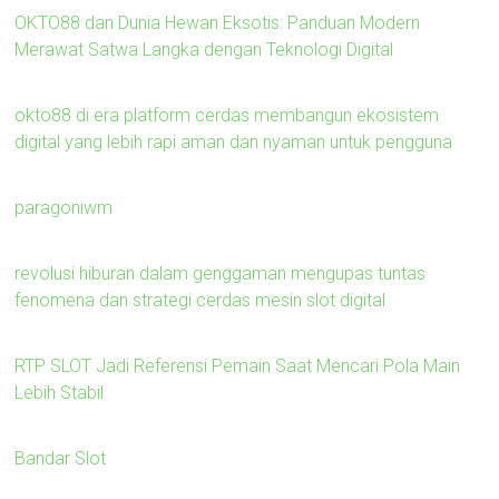
OKTO88 dan Dunia Hewan Eksotis: Panduan Modern
Merawat Satwa Langka dengan Teknologi Digital
okto88 di era platform cerdas membangun ekosistem
digital yang lebih rapi aman dan nyaman untuk pengguna
paragoniwm
revolusi hiburan dalam genggaman mengupas tuntas
fenomena dan strategi cerdas mesin slot digital
RTP SLOT Jadi Referensi Pemain Saat Mencari Pola Main
Lebih Stabil
Bandar Slot