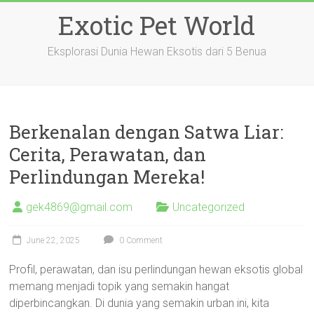
Skip
Exotic Pet World
to
content
Eksplorasi Dunia Hewan Eksotis dari 5 Benua
Berkenalan dengan Satwa Liar:
Cerita, Perawatan, dan
Perlindungan Mereka!
gek4869@gmail.com
Uncategorized
June 22, 2025
0 Comment
Profil, perawatan, dan isu perlindungan hewan eksotis global
memang menjadi topik yang semakin hangat
diperbincangkan. Di dunia yang semakin urban ini, kita