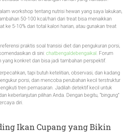
 Dalam workshop tentang nutrisi hewan yang saya lakukan,
Tambahan 50-100 kcal/hari dari treat bisa menaikkan
t ke 5-10% dari total kalori harian, atau gunakan treat
 referensi praktis soal transisi diet dan pengukuran porsi,
komendasikan di sini:
chatbengaldebengaikal
. Forum
n yang konkret dan bisa jadi tambahan perspektif.
rpecahkan, tapi butuh ketelitian, observasi, dan kadang
ngukur porsi, dan mencoba perubahan kecil terstruktur
ngikuti tren pemasaran. Jadilah detektif kecil untuk
an keberlanjutan pilihan Anda. Dengan begitu, “bingung”
rcaya diri.
ing Ikan Cupang yang Bikin