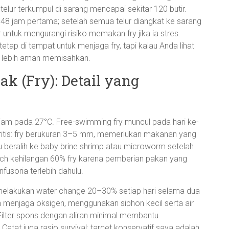
telur terkumpul di sarang mencapai sekitar 120 butir.
 jam pertama; setelah semua telur diangkat ke sarang
ntuk mengurangi risiko memakan fry jika ia stres.
p di tempat untuk menjaga fry, tapi kalau Anda lihat
t), lebih aman memisahkan.
k (Fry): Detail yang
am pada 27°C. Free-swimming fry muncul pada hari ke-
ritis: fry berukuran 3–5 mm, memerlukan makanan yang
alu beralih ke baby brine shrimp atau microworm setelah
tch kehilangan 60% fry karena pemberian pakan yang
nfusoria terlebih dahulu.
 melakukan water change 20–30% setiap hari selama dua
menjaga oksigen, menggunakan siphon kecil serta air
ilter spons dengan aliran minimal membantu
atat juga rasio survival; target konservatif saya adalah