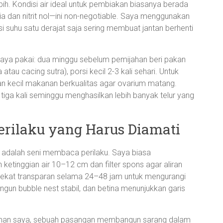
lebih. Kondisi air ideal untuk pembiakan biasanya berada
a dan nitrit nol—ini non-negotiable. Saya menggunakan
si suhu satu derajat saja sering membuat jantan berhenti
 saya pakai: dua minggu sebelum pemijahan beri pakan
atau cacing sutra), porsi kecil 2-3 kali sehari. Untuk
gan kecil makanan berkualitas agar ovarium matang.
p tiga kali seminggu menghasilkan lebih banyak telur yang
erilaku yang Harus Diamati
i adalah seni membaca perilaku. Saya biasa
etinggian air 10–12 cm dan filter spons agar aliran
 sekat transparan selama 24–48 jam untuk mengurangi
gun bubble nest stabil, dan betina menunjukkan garis
laman saya, sebuah pasangan membangun sarang dalam