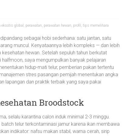
 eksotis global
,
perawatan
,
perawatan hewan
,
profil
,
tips memelihara
 dipandang sebagai hobi sederhana: satu jantan, satu
arang muncul. Kenyataannya lebih kompleks — dan lebih
kesehatan hewan. Setelah sepuluh tahun berkutat
lini halfmoon, saya mengumpulkan banyak pelajaran
menentukan hidup-mati telur, pemberian pakan tertentu
n manajemen stres pasangan pemijah menentukan angka
n lapangan dan praktik terbaik yang saya pakai
Kesehatan Broodstock
ma, selalu karantina calon induk minimal 2-3 minggu.
u batch telur terkontaminasi jamur karena ikan membawa
kan indikator: nafsu makan stabil, warna cerah, sirip