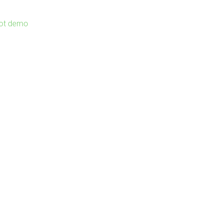
lot demo