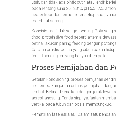
utuh, dan tidak ada bintik putih atau lendir ber
pada rentang suhu 26–28°C, pH 6,5–7,5, amoni
heater kecil dan termometer setiap saat; varia
membuat sarang.
Kondisioning induk sangat penting. Pola yang
tinggi protein (live food seperti artemia dewasa 
betina, lakukan pairing feeding dengan poton
Catatan praktis: betina yang diberi pakan hidu
fertil dibandingkan yang hanya diberi pellet.
Proses Pemijahan dan P
Setelah kondisioning, proses pemijahan sendir
menempatkan jantan di tank pemijahan dengan k
lembut. Betina dikenalkan dengan jarak lewat
agresi langsung. Tanda siapnya: jantan memban
vertikal pada tubuh dan posisi membungkuk.
Perhatikan fase eskalasi. Dalam satu penga