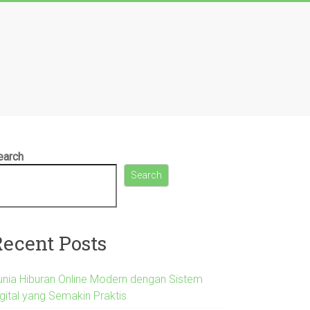
earch
Search
Recent Posts
unia Hiburan Online Modern dengan Sistem
igital yang Semakin Praktis