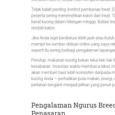
Tidak kalah penting: kontrol pemberian treat.
peserta sering meremehkan kalori dari treat. 
berat kucing dalam hitungan minggu. Batasi trea
rendah kalori.
Jika Anda ingin berdiskusi lebih jauh atau butuh
mampir ke sumber diskusi online yang saya re
seperti itu sering berbagi pengalaman lapanga
Penutup: makanan kucing bukan teka-teki tak te
kesabaran. Investasi waktu membaca label, me
akan memberi hasil lebih konsisten daripada me
kucing Anda — perhatikan pola makan, energi, d
perlahan berganti menjadi pilihan yang penuh pe
Pengalaman Ngurus Breed
Penasaran