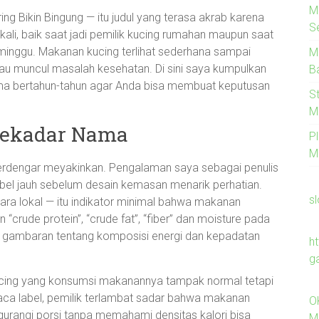
M
ng Bikin Bingung — itu judul yang terasa akrab karena
S
-kali, baik saat jadi pemilik kucing rumahan maupun saat
minggu. Makanan kucing terlihat sederhana sampai
M
au muncul masalah kesehatan. Di sini saya kumpulkan
B
ama bertahun-tahun agar Anda bisa membuat keputusan
S
M
 Sekadar Nama
P
M
rdengar meyakinkan. Pengalaman saya sebagai penulis
bel jauh sebelum desain kemasan menarik perhatian.
s
tara lokal — itu indikator minimal bahwa makanan
“crude protein”, “crude fat”, “fiber” dan moisture pada
i gambaran tentang komposisi energi dan kepadatan
h
g
cing yang konsumsi makanannya tampak normal tetapi
aca label, pemilik terlambat sadar bahwa makanan
O
ngurangi porsi tanpa memahami densitas kalori bisa
M