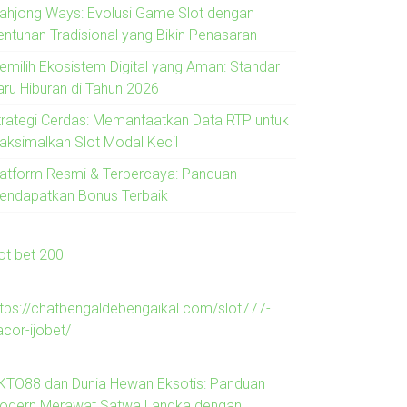
ahjong Ways: Evolusi Game Slot dengan
entuhan Tradisional yang Bikin Penasaran
emilih Ekosistem Digital yang Aman: Standar
aru Hiburan di Tahun 2026
trategi Cerdas: Memanfaatkan Data RTP untuk
aksimalkan Slot Modal Kecil
latform Resmi & Terpercaya: Panduan
endapatkan Bonus Terbaik
lot bet 200
ttps://chatbengaldebengaikal.com/slot777-
acor-ijobet/
KTO88 dan Dunia Hewan Eksotis: Panduan
odern Merawat Satwa Langka dengan