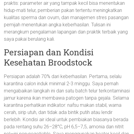
praktis: parameter air yang tampak kecil bisa menentukan
hidup-mati telur, pemberian pakan tertentu meningkatkan
kualitas sperma dan ovum, dan manajemen stres pasangan
pemijah menentukan angka keberhasilan. Tulisan ini
merangkum pengalaman lapangan dan praktik terbaik yang
saya pakai berulang kali.
Persiapan dan Kondisi
Kesehatan Broodstock
Persiapan adalah 70% dari keberhasilan. Pertama, selalu
karantina calon induk minimal 2-3 minggu. Saya pernah
mengabaikan langkah ini dan satu batch telur terkontaminasi
jamur karena ikan membawa patogen tanpa gejala. Selama
karantina perhatikan indikator: nafsu makan stabil, warna
cerah, sirip utuh, dan tidak ada bintik putih atau lendir
berlebih. Kondisi air ideal untuk pembiakan biasanya berada
pada rentang suhu 26–28°C, pH 6,5–7,5, amonia dan nitrit
nol—ini non-negotiable. Saya menggunakan heater kecil dan