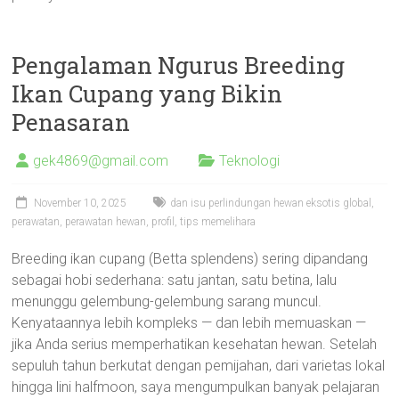
Pengalaman Ngurus Breeding
Ikan Cupang yang Bikin
Penasaran
gek4869@gmail.com
Teknologi
November 10, 2025
dan isu perlindungan hewan eksotis global
,
perawatan
,
perawatan hewan
,
profil
,
tips memelihara
Breeding ikan cupang (Betta splendens) sering dipandang
sebagai hobi sederhana: satu jantan, satu betina, lalu
menunggu gelembung-gelembung sarang muncul.
Kenyataannya lebih kompleks — dan lebih memuaskan —
jika Anda serius memperhatikan kesehatan hewan. Setelah
sepuluh tahun berkutat dengan pemijahan, dari varietas lokal
hingga lini halfmoon, saya mengumpulkan banyak pelajaran