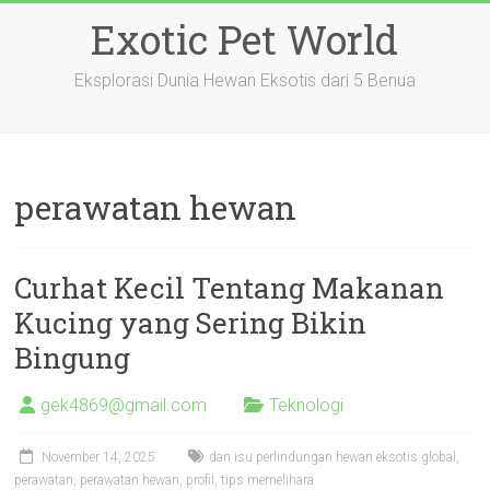
Skip
Exotic Pet World
to
content
Eksplorasi Dunia Hewan Eksotis dari 5 Benua
perawatan hewan
Curhat Kecil Tentang Makanan
Kucing yang Sering Bikin
Bingung
gek4869@gmail.com
Teknologi
November 14, 2025
dan isu perlindungan hewan eksotis global
,
perawatan
,
perawatan hewan
,
profil
,
tips memelihara