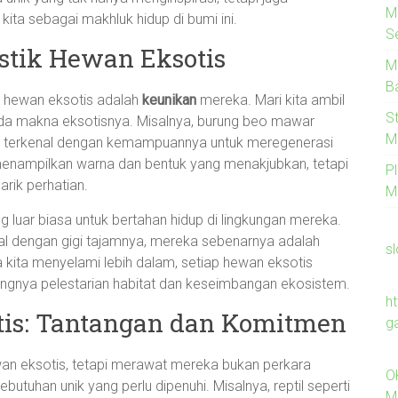
M
kita sebagai makhluk hidup di bumi ini.
S
stik Hewan Eksotis
M
B
g hewan eksotis adalah
keunikan
mereka. Mari kita ambil
S
da makna eksotisnya. Misalnya, burung beo mawar
M
ng terkenal dengan kemampuannya untuk meregenerasi
menampilkan warna dan bentuk yang menakjubkan, tetapi
P
rik perhatian.
M
g luar biasa untuk bertahan hidup di lingkungan mereka.
nal dengan gigi tajamnya, mereka sebenarnya adalah
s
kita menyelami lebih dalam, setiap hewan eksotis
gnya pelestarian habitat dan keseimbangan ekosistem.
h
is: Tantangan dan Komitmen
g
n eksotis, tetapi merawat mereka bukan perkara
O
ebutuhan unik yang perlu dipenuhi. Misalnya, reptil seperti
M