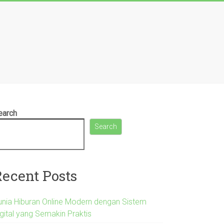
earch
Search
Recent Posts
unia Hiburan Online Modern dengan Sistem
igital yang Semakin Praktis