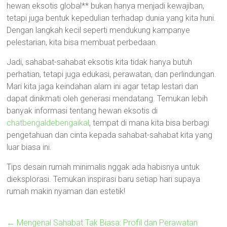
hewan eksotis global** bukan hanya menjadi kewajiban,
tetapi juga bentuk kepedulian terhadap dunia yang kita huni.
Dengan langkah kecil seperti mendukung kampanye
pelestarian, kita bisa membuat perbedaan.
Jadi, sahabat-sahabat eksotis kita tidak hanya butuh
perhatian, tetapi juga edukasi, perawatan, dan perlindungan.
Mari kita jaga keindahan alam ini agar tetap lestari dan
dapat dinikmati oleh generasi mendatang. Temukan lebih
banyak informasi tentang hewan eksotis di
chatbengaldebengaikal
, tempat di mana kita bisa berbagi
pengetahuan dan cinta kepada sahabat-sahabat kita yang
luar biasa ini.
Tips desain rumah minimalis nggak ada habisnya untuk
dieksplorasi. Temukan inspirasi baru setiap hari supaya
rumah makin nyaman dan estetik!
←
Mengenal Sahabat Tak Biasa: Profil dan Perawatan