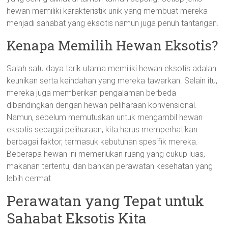
hewan memiliki karakteristik unik yang membuat mereka
menjadi sahabat yang eksotis namun juga penuh tantangan.
Kenapa Memilih Hewan Eksotis?
Salah satu daya tarik utama memiliki hewan eksotis adalah
keunikan serta keindahan yang mereka tawarkan. Selain itu,
mereka juga memberikan pengalaman berbeda
dibandingkan dengan hewan peliharaan konvensional.
Namun, sebelum memutuskan untuk mengambil hewan
eksotis sebagai peliharaan, kita harus memperhatikan
berbagai faktor, termasuk kebutuhan spesifik mereka.
Beberapa hewan ini memerlukan ruang yang cukup luas,
makanan tertentu, dan bahkan perawatan kesehatan yang
lebih cermat.
Perawatan yang Tepat untuk
Sahabat Eksotis Kita