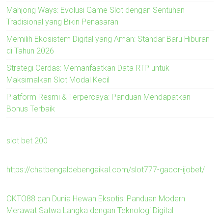
Mahjong Ways: Evolusi Game Slot dengan Sentuhan
Tradisional yang Bikin Penasaran
Memilih Ekosistem Digital yang Aman: Standar Baru Hiburan
di Tahun 2026
Strategi Cerdas: Memanfaatkan Data RTP untuk
Maksimalkan Slot Modal Kecil
Platform Resmi & Terpercaya: Panduan Mendapatkan
Bonus Terbaik
slot bet 200
https://chatbengaldebengaikal.com/slot777-gacor-ijobet/
OKTO88 dan Dunia Hewan Eksotis: Panduan Modern
Merawat Satwa Langka dengan Teknologi Digital