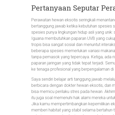
Pertanyaan Seputar Pe
Perawatan hewan eksotis seringkali menantan
bertanggung jawab ketika kebutuhan spesies s
spesies punya lingkungan hidup asli yang unik:
Iguana membutuhkan paparan UVB yang cukup 
tropis bisa sangat sosial dan menuntut interaks
beberapa spesies memerlukan variasi makanan 
tanpa pemasok yang tepercaya. Ketiga, ada risi
paparan jaringan yang tidak tepat terjadi. Se
ke tenaga profesional yang berpengalaman di 
Saya sendiri belajar arti tanggung jawab melal
berbicara dengan dokter hewan eksotis, dan 
bisa memicu perilaku stres pada hewan. Akhirn
itu juga soal memenuhi hak alami mereka untu
Jika kamu mempertimbangkan kepemilikan eksoti
memberi habitat yang stabil selama bertahun-