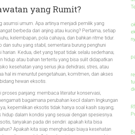
rawatan yang Rumit?
Te
g asumsi umum. Apa artinya menjadi pemilik yang
o
angat berbeda dari anjing atau kucing? Pertama, setiap
e
 suhu, kelembapan, pola cahaya, dan bahkan ritme tidur.
n
dan suhu yang stabil, sementara burung penghuni
i harian. Kedua, diet yang tepat tidak selalu sederhana;
p
hidup atau bahan tertentu yang bisa sulit didapatkan
ko kesehatan yang serius jika dehidrasi, stres, atau
mua hal ini menuntut pengetahuan, komitmen, dan akses
r
bidang hewan eksotis.
t
di
ui proses panjang: membaca literatur konservasi,
mengamati bagaimana perubahan kecil dalam lingkungan
R
ya, kepemilikan eksotis tidak hanya soal kasih sayang;
Po
k hidup dalam kondisi yang sesuai dengan spesiesnya.
s, tanyakan pada diri sendiri: apakah kita bisa
tahun? Apakah kita siap menghadapi biaya kesehatan
B