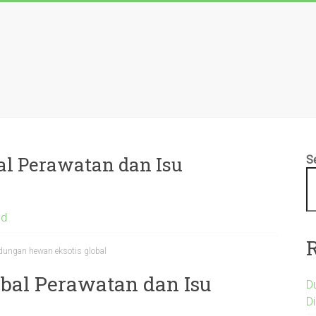
al Perawatan dan Isu
S
ed
indungan hewan eksotis global
obal Perawatan dan Isu
D
D