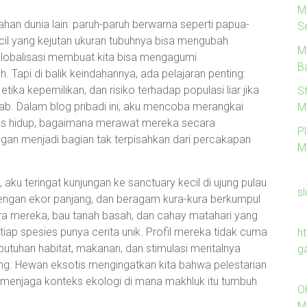
M
ahan dunia lain: paruh-paruh berwarna seperti papua-
S
 kecil yang kejutan ukuran tubuhnya bisa mengubah
M
lobalisasi membuat kita bisa mengagumi
B
 Tapi di balik keindahannya, ada pelajaran penting:
ka kepemilikan, dan risiko terhadap populasi liar jika
S
b. Dalam blog pribadi ini, aku mencoba merangkai
M
tis hidup, bagaimana merawat mereka secara
P
gan menjadi bagian tak terpisahkan dari percakapan
M
u teringat kunjungan ke sanctuary kecil di ujung pulau
s
dengan ekor panjang, dan beragam kura-kura berkumpul
ara mereka, bau tanah basah, dan cahay matahari yang
p spesies punya cerita unik. Profil mereka tidak cuma
h
butuhan habitat, makanan, dan stimulasi mentalnya
g
ng. Hewan eksotis mengingatkan kita bahwa pelestarian
 menjaga konteks ekologi di mana makhluk itu tumbuh
O
M