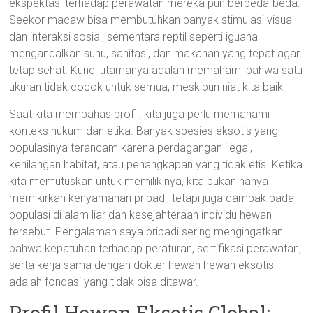
ekspektasi terhadap perawatan mereka pun berbeda-beda.
Seekor macaw bisa membutuhkan banyak stimulasi visual
dan interaksi sosial, sementara reptil seperti iguana
mengandalkan suhu, sanitasi, dan makanan yang tepat agar
tetap sehat. Kunci utamanya adalah memahami bahwa satu
ukuran tidak cocok untuk semua, meskipun niat kita baik.
Saat kita membahas profil, kita juga perlu memahami
konteks hukum dan etika. Banyak spesies eksotis yang
populasinya terancam karena perdagangan ilegal,
kehilangan habitat, atau penangkapan yang tidak etis. Ketika
kita memutuskan untuk memilikinya, kita bukan hanya
memikirkan kenyamanan pribadi, tetapi juga dampak pada
populasi di alam liar dan kesejahteraan individu hewan
tersebut. Pengalaman saya pribadi sering mengingatkan
bahwa kepatuhan terhadap peraturan, sertifikasi perawatan,
serta kerja sama dengan dokter hewan hewan eksotis
adalah fondasi yang tidak bisa ditawar.
Profil Hewan Eksotis Global: