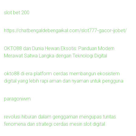
slot bet 200
https://chatbengaldebengaikal.com/slot777-gacor-ijobet/
OKTO88 dan Dunia Hewan Eksotis: Panduan Modern
Merawat Satwa Langka dengan Teknologi Digital
okto88 di era platform cerdas membangun ekosistem
digital yang lebih rapi aman dan nyaman untuk pengguna
paragoniwm
revolusi hiburan dalam genggaman mengupas tuntas
fenomena dan strategi cerdas mesin slot digital