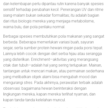
dan kelembapan perlu dipantau rutin karena banyak spesies
sensitif terhadap perubahan kecil. Penerangan UV dan ritme
siang-malam bukan sekadar formalitas; itu adalah bagian
dari ritus biologis mereka yang menjaga metabolisme,
warna bulu, dan pola perilaku normal.
Berbagai spesies membutuhkan pola makanan yang sangat
berbeda. Beberapa memerlukan variasi buah, sayuran
segar, serta sumber protein hewani ringan pada porsi tepat.
Lainnya lebih cocok dengan diet serba hijau atau serangga
yang disterilkan. Enrichment—aktivitas yang merangsang
otak dan tubuh—adalah hal yang sering terlupakan. Mainan,
tantangan untuk mencari makan, atau permainan sederhana
yang melibatkan objek alami bisa mengubah mood dan
mengurangi stres. Pada akhirnya, perawatan terbaik adalah
observasi: bagaimana hewan berinteraksi dengan
lingkungan mereka, kapan mereka terlihat nyaman, dan
kapan tanda-tanda kelelahan muncul.