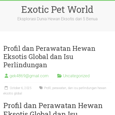
Skip
Exotic Pet World
to
content
Eksplorasi Dunia Hewan Eksotis dari 5 Benua
Profil dan Perawatan Hewan
Eksotis Global dan Isu
Perlindungan
gek4869@gmail.com
Uncategorized
October 6, 2025
Profil, perawatan, dan isu perlindungan hewan
eksotis global
Profil dan Perawatan Hewan
Eksotis Global dan Isu