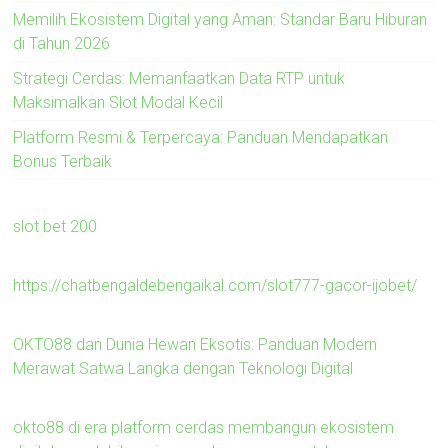
Memilih Ekosistem Digital yang Aman: Standar Baru Hiburan
di Tahun 2026
Strategi Cerdas: Memanfaatkan Data RTP untuk
Maksimalkan Slot Modal Kecil
Platform Resmi & Terpercaya: Panduan Mendapatkan
Bonus Terbaik
slot bet 200
https://chatbengaldebengaikal.com/slot777-gacor-ijobet/
OKTO88 dan Dunia Hewan Eksotis: Panduan Modern
Merawat Satwa Langka dengan Teknologi Digital
okto88 di era platform cerdas membangun ekosistem