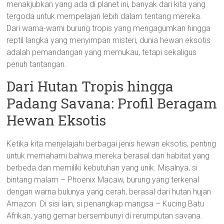
menakjubkan yang ada di planet ini, banyak dari kita yang
tergoda untuk mempelajari lebih dalam tentang mereka.
Dari warna-warni burung tropis yang mengagumkan hingga
reptil langka yang menyimpan misteri, dunia hewan eksotis
adalah pemandangan yang memukau, tetapi sekaligus
penuh tantangan.
Dari Hutan Tropis hingga
Padang Savana: Profil Beragam
Hewan Eksotis
Ketika kita menjelajahi berbagai jenis hewan eksotis, penting
untuk memahami bahwa mereka berasal dari habitat yang
berbeda dan memiliki kebutuhan yang unik. Misalnya, si
bintang malam – Phoenix Macaw, burung yang terkenal
dengan warna bulunya yang cerah, berasal dari hutan hujan
Amazon. Di sisi lain, si penangkap mangsa – Kucing Batu
Afrikan, yang gemar bersembunyi di rerumputan savana.