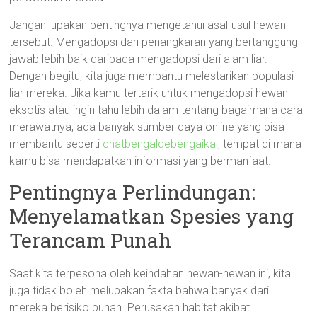
Jangan lupakan pentingnya mengetahui asal-usul hewan
tersebut. Mengadopsi dari penangkaran yang bertanggung
jawab lebih baik daripada mengadopsi dari alam liar.
Dengan begitu, kita juga membantu melestarikan populasi
liar mereka. Jika kamu tertarik untuk mengadopsi hewan
eksotis atau ingin tahu lebih dalam tentang bagaimana cara
merawatnya, ada banyak sumber daya online yang bisa
membantu seperti
chatbengaldebengaikal
, tempat di mana
kamu bisa mendapatkan informasi yang bermanfaat.
Pentingnya Perlindungan:
Menyelamatkan Spesies yang
Terancam Punah
Saat kita terpesona oleh keindahan hewan-hewan ini, kita
juga tidak boleh melupakan fakta bahwa banyak dari
mereka berisiko punah. Perusakan habitat akibat