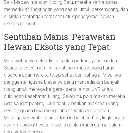
Baik Macaw maupun Kucing Batu, mereka sama-sama
memerlukan lingkungan yang sesuai untuk berkembang, dan
di sinilah tantangan terbesar untuk penggemar hewan
eksotis muncul.
Sentuhan Manis: Perawatan
Hewan Eksotis yang Tepat
Merawat hewan eksotis bukanlah perkara yang mudah.
Setiap spesies memiliki kebutuhan khusus yang harus
dipenuhi agar mereka tetap sehat dan bahagia. Misalnya,
penggemar iguana biasanya perlu menyediakan banyak
ruang untuk mereka bergerak serta lampu UVB untuk
dukungan kesehatan tulang. Selain itu, pola makan mereka
juga sangat penting. Jika tidak diberikan makanan yang
sesuai, iguana bisa mengalami masalah kesehatan.
Menjaga keseimbangan antara kebutuhan fisik, lingkungan,
dan emosional hewan eksotis adalah kunci utama dalam
perawatan mereka.