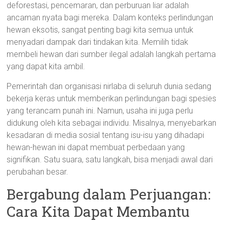
deforestasi, pencemaran, dan perburuan liar adalah
ancaman nyata bagi mereka. Dalam konteks perlindungan
hewan eksotis, sangat penting bagi kita semua untuk
menyadari dampak dari tindakan kita. Memilih tidak
membeli hewan dari sumber ilegal adalah langkah pertama
yang dapat kita ambil.
Pemerintah dan organisasi nirlaba di seluruh dunia sedang
bekerja keras untuk memberikan perlindungan bagi spesies
yang terancam punah ini. Namun, usaha ini juga perlu
didukung oleh kita sebagai individu. Misalnya, menyebarkan
kesadaran di media sosial tentang isu-isu yang dihadapi
hewan-hewan ini dapat membuat perbedaan yang
signifikan. Satu suara, satu langkah, bisa menjadi awal dari
perubahan besar.
Bergabung dalam Perjuangan:
Cara Kita Dapat Membantu