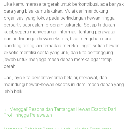
Jika kamu merasa tergerak untuk berkontribusi, ada banyak
cara yang bisa kamu lakukan. Mulai dari mendukung
organisasi yang fokus pada perlindungan hewan hingga
berpartisipasi dalam program sukarela. Setiap tindakan
kecil, seperti menyebarkan informasi tentang perawatan
dan perlindungan hewan eksotis, bisa mengubah cara
pandang orang lain terhadap mereka. Ingat, setiap hewan
eksotis memiliki cerita yang unik, dan kita bertanggung
jawab untuk menjaga masa depan mereka agar tetap
cerah.
Jadi, ayo kita bersama-sama belajar, merawat, dan
melindungi hewan-hewan eksotis ini demi masa depan yang
lebih baik!
←
Menggali Pesona dan Tantangan Hewan Eksotis: Dari
Profil hingga Perawatan