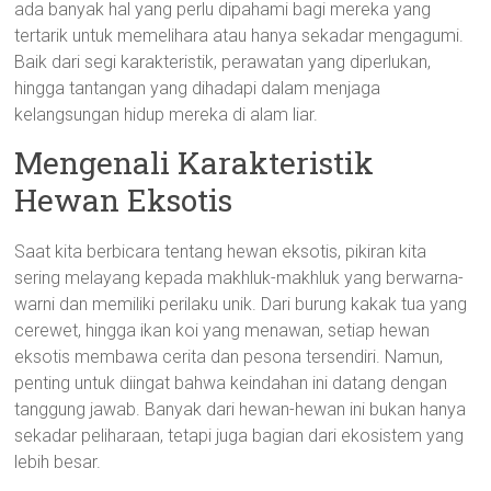
ada banyak hal yang perlu dipahami bagi mereka yang
tertarik untuk memelihara atau hanya sekadar mengagumi.
Baik dari segi karakteristik, perawatan yang diperlukan,
hingga tantangan yang dihadapi dalam menjaga
kelangsungan hidup mereka di alam liar.
Mengenali Karakteristik
Hewan Eksotis
Saat kita berbicara tentang hewan eksotis, pikiran kita
sering melayang kepada makhluk-makhluk yang berwarna-
warni dan memiliki perilaku unik. Dari burung kakak tua yang
cerewet, hingga ikan koi yang menawan, setiap hewan
eksotis membawa cerita dan pesona tersendiri. Namun,
penting untuk diingat bahwa keindahan ini datang dengan
tanggung jawab. Banyak dari hewan-hewan ini bukan hanya
sekadar peliharaan, tetapi juga bagian dari ekosistem yang
lebih besar.