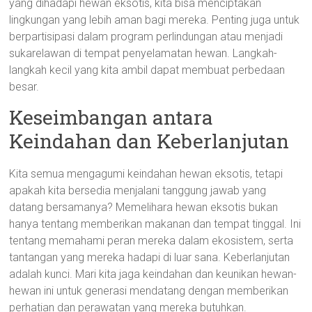
yang dihadapi hewan eksotis, kita bisa menciptakan
lingkungan yang lebih aman bagi mereka. Penting juga untuk
berpartisipasi dalam program perlindungan atau menjadi
sukarelawan di tempat penyelamatan hewan. Langkah-
langkah kecil yang kita ambil dapat membuat perbedaan
besar.
Keseimbangan antara
Keindahan dan Keberlanjutan
Kita semua mengagumi keindahan hewan eksotis, tetapi
apakah kita bersedia menjalani tanggung jawab yang
datang bersamanya? Memelihara hewan eksotis bukan
hanya tentang memberikan makanan dan tempat tinggal. Ini
tentang memahami peran mereka dalam ekosistem, serta
tantangan yang mereka hadapi di luar sana. Keberlanjutan
adalah kunci. Mari kita jaga keindahan dan keunikan hewan-
hewan ini untuk generasi mendatang dengan memberikan
perhatian dan perawatan yang mereka butuhkan.