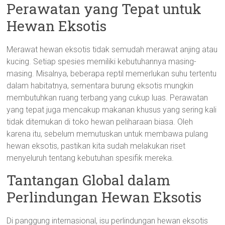
Perawatan yang Tepat untuk
Hewan Eksotis
Merawat hewan eksotis tidak semudah merawat anjing atau
kucing. Setiap spesies memiliki kebutuhannya masing-
masing. Misalnya, beberapa reptil memerlukan suhu tertentu
dalam habitatnya, sementara burung eksotis mungkin
membutuhkan ruang terbang yang cukup luas. Perawatan
yang tepat juga mencakup makanan khusus yang sering kali
tidak ditemukan di toko hewan peliharaan biasa. Oleh
karena itu, sebelum memutuskan untuk membawa pulang
hewan eksotis, pastikan kita sudah melakukan riset
menyeluruh tentang kebutuhan spesifik mereka.
Tantangan Global dalam
Perlindungan Hewan Eksotis
Di panggung internasional, isu perlindungan hewan eksotis