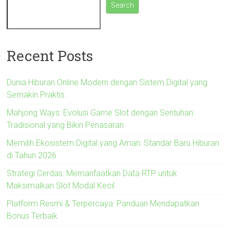
Search
Recent Posts
Dunia Hiburan Online Modern dengan Sistem Digital yang
Semakin Praktis
Mahjong Ways: Evolusi Game Slot dengan Sentuhan
Tradisional yang Bikin Penasaran
Memilih Ekosistem Digital yang Aman: Standar Baru Hiburan
di Tahun 2026
Strategi Cerdas: Memanfaatkan Data RTP untuk
Maksimalkan Slot Modal Kecil
Platform Resmi & Terpercaya: Panduan Mendapatkan
Bonus Terbaik