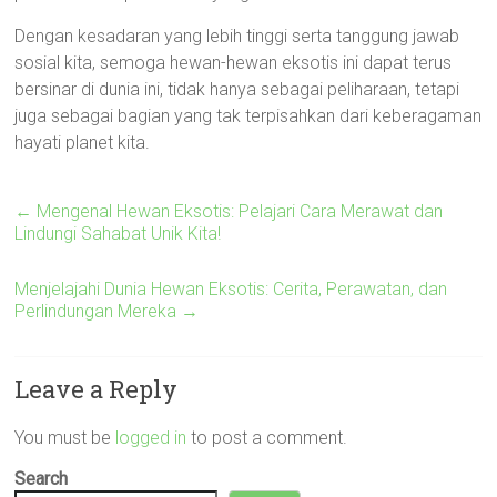
Dengan kesadaran yang lebih tinggi serta tanggung jawab
sosial kita, semoga hewan-hewan eksotis ini dapat terus
bersinar di dunia ini, tidak hanya sebagai peliharaan, tetapi
juga sebagai bagian yang tak terpisahkan dari keberagaman
hayati planet kita.
←
Mengenal Hewan Eksotis: Pelajari Cara Merawat dan
Lindungi Sahabat Unik Kita!
Menjelajahi Dunia Hewan Eksotis: Cerita, Perawatan, dan
Perlindungan Mereka
→
Leave a Reply
You must be
logged in
to post a comment.
Search