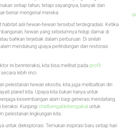
mukan setiap tahun, tetapi sayangnya, banyak dari
nar-benar mengenal mereka.
s
 habitat asli hewan-hewan tersebut terdegradasi. Ketika
mbangunan, hewan yang sebelumnya hidup damai di
atau bahkan terjebak dalam perburuan. Di sinilah
 dalam mendukung upaya perlindungan dan restorasi
r ini berinteraksi, kita bisa melihat pada
profil
ecara lebih rinci.
n pelestarian hewan eksotis, kita juga melibatkan diri
ti planet kita. Upaya kita bukan hanya untuk
k menjaga keseimbangan alam bagi generasi mendatang.
an beraksi. Kunjungi
chatbengaldebengaikal
untuk
m pelestarian lingkungan kita.
 untuk dieksplorasi. Temukan inspirasi baru setiap hari