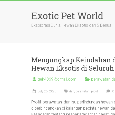
Skip
to
Exotic Pet World
content
Eksplorasi Dunia Hewan Eksotis dari 5 Benua
Mengungkap Keindahan d
Hewan Eksotis di Seluruh
gek4869@gmail.com
perawatan da
July 25, 2025
dan
,
perawatan
,
profil
0
Profil, perawatan, dan isu perlindungan hewan 
diperbincangkan di kalangan pecinta hewan da
kesadaran tentang keanekaragaman hayati dan