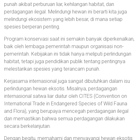
punah akibat perburuan liar, kehilangan habitat, dan
perdagangan ilegal. Melindungi hewan ini berarti kita juga
melindungi ekosistem yang lebih besar, di mana setiap
spesies berperan penting.
Program konservasi saat ini semakin banyak diperkenalkan,
baik oleh lembaga pemerintah maupun organisasi non-
pemerintah. Kebijakan ini tidak hanya meliputi perlindungan
habitat, tetapi juga pendidikan publik tentang pentingnya
melestarikan spesies yang terancam punah.
Kerjasama internasional juga sangat dibutuhkan dalam isu
perlindungan hewan eksotis. Misalnya, perdagangan
internasional satwa liar diatur oleh CITES (Convention on
International Trade in Endangered Species of Wild Fauna
and Flora), yang berupaya mencegah perdagangan ilegal
dan memastikan bahwa semua perdagangan dilakukan
secara berkelanjutan.
Dengan begitu, memahami dan menyayangi hewan eksotis