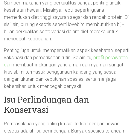
Sumber makanan yang berkualitas sangat penting untuk
kesehatan hewan. Misalnya, reptil seperti iguana
memerlukan diet tinggi sayuran segar dan rendah protein. Di
sisi lain, burung eksotis seperti lovebird membutuhkan biji-
bijian berkualitas serta variasi dalam diet mereka untuk
mencegah kebosanan.
Penting juga untuk memperhatikan aspek kesehatan, seperti
vaksinasi dan pemeriksaan rutin. Selain itu,
profil perawatan
dan
membuat lingkungan yang aman dan nyaman sangat
krusial. Ini termasuk penggunaan kandang yang sesuai
dengan ukuran dan kebutuhan spesies, serta menjaga
kebersihan untuk mencegah penyakit.
Isu Perlindungan dan
Konservasi
Permasalahan yang paling krusial terkait dengan hewan
eksotis adalah isu perlindungan. Banyak spesies terancam