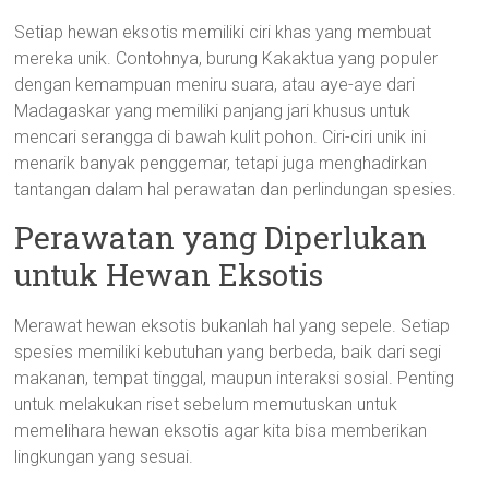
Setiap hewan eksotis memiliki ciri khas yang membuat
mereka unik. Contohnya, burung Kakaktua yang populer
dengan kemampuan meniru suara, atau aye-aye dari
Madagaskar yang memiliki panjang jari khusus untuk
mencari serangga di bawah kulit pohon. Ciri-ciri unik ini
menarik banyak penggemar, tetapi juga menghadirkan
tantangan dalam hal perawatan dan perlindungan spesies.
Perawatan yang Diperlukan
untuk Hewan Eksotis
Merawat hewan eksotis bukanlah hal yang sepele. Setiap
spesies memiliki kebutuhan yang berbeda, baik dari segi
makanan, tempat tinggal, maupun interaksi sosial. Penting
untuk melakukan riset sebelum memutuskan untuk
memelihara hewan eksotis agar kita bisa memberikan
lingkungan yang sesuai.