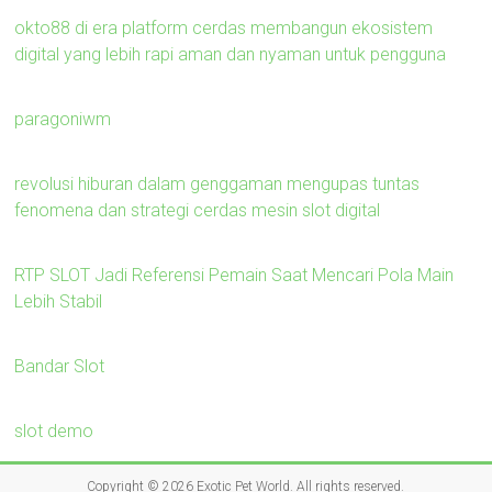
okto88 di era platform cerdas membangun ekosistem
digital yang lebih rapi aman dan nyaman untuk pengguna
paragoniwm
revolusi hiburan dalam genggaman mengupas tuntas
fenomena dan strategi cerdas mesin slot digital
RTP SLOT Jadi Referensi Pemain Saat Mencari Pola Main
Lebih Stabil
Bandar Slot
slot demo
Copyright © 2026
Exotic Pet World
. All rights reserved.