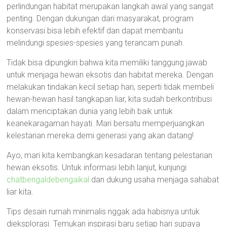
perlindungan habitat merupakan langkah awal yang sangat
penting. Dengan dukungan dari masyarakat, program
konservasi bisa lebih efektif dan dapat membantu
melindungi spesies-spesies yang terancam punah.
Tidak bisa dipungkiri bahwa kita memiliki tanggung jawab
untuk menjaga hewan eksotis dan habitat mereka. Dengan
melakukan tindakan kecil setiap hari, seperti tidak membeli
hewan-hewan hasil tangkapan liar, kita sudah berkontribusi
dalam menciptakan dunia yang lebih baik untuk
keanekaragaman hayati. Mari bersatu memperjuangkan
kelestarian mereka demi generasi yang akan datang!
Ayo, mari kita kembangkan kesadaran tentang pelestarian
hewan eksotis. Untuk informasi lebih lanjut, kunjungi
chatbengaldebengaikal
dan dukung usaha menjaga sahabat
liar kita.
Tips desain rumah minimalis nggak ada habisnya untuk
dieksplorasi. Temukan inspirasi baru setiap hari supaya