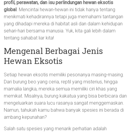
profil, perawatan, dan isu perlindungan hewan eksotis
global
. Mencintai hewan-hewan ini tidak hanya tentang
menikmati kehadirannya tetapi juga memahami tantangan
yang dihadapi mereka di habitat asli dan dalam kehidupan
sehari-hari bersama manusia. Yuk, kita gali lebih dalam
tentang sahabat liar kita!
Mengenal Berbagai Jenis
Hewan Eksotis
Setiap hewan eksotis memiliki pesonanya masing-masing.
Dari burung beo yang ceria, reptil yang misterius, hingga
mamalia langka, mereka semua memiliki ciri khas yang
memikat. Misalnya, burung kakatua yang bisa berbicara dan
mengeluarkan suara lucu rasanya sangat menggemaskan.
Namun, tahukah kamu bahwa banyak spesies ini berada di
ambang kepunahan?
Salah satu spesies yang menarik perhatian adalah