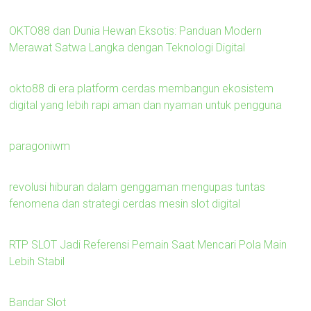
OKTO88 dan Dunia Hewan Eksotis: Panduan Modern
Merawat Satwa Langka dengan Teknologi Digital
okto88 di era platform cerdas membangun ekosistem
digital yang lebih rapi aman dan nyaman untuk pengguna
paragoniwm
revolusi hiburan dalam genggaman mengupas tuntas
fenomena dan strategi cerdas mesin slot digital
RTP SLOT Jadi Referensi Pemain Saat Mencari Pola Main
Lebih Stabil
Bandar Slot