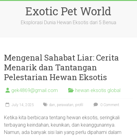
Skip
Exotic Pet World
to
content
Eksplorasi Dunia Hewan Eksotis dari 5 Benua
Mengenal Sahabat Liar: Cerita
Menarik dan Tantangan
Pelestarian Hewan Eksotis
gek4869@gmail.com
hewan eksotis global
July 14, 2025
dan
,
perawatan
,
profil
0 Comment
Ketika kita berbicara tentang hewan eksotis, seringkali
terbayang keindahan, keunikan, dan keanggunannya.
Namun, ada banyak sisi lain yang perlu dipahami dalam