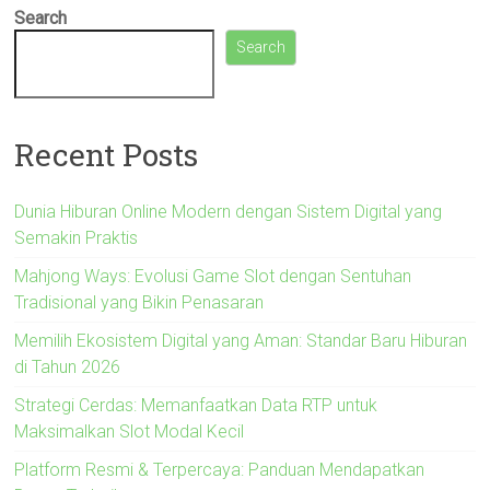
Search
Search
Recent Posts
Dunia Hiburan Online Modern dengan Sistem Digital yang
Semakin Praktis
Mahjong Ways: Evolusi Game Slot dengan Sentuhan
Tradisional yang Bikin Penasaran
Memilih Ekosistem Digital yang Aman: Standar Baru Hiburan
di Tahun 2026
Strategi Cerdas: Memanfaatkan Data RTP untuk
Maksimalkan Slot Modal Kecil
Platform Resmi & Terpercaya: Panduan Mendapatkan