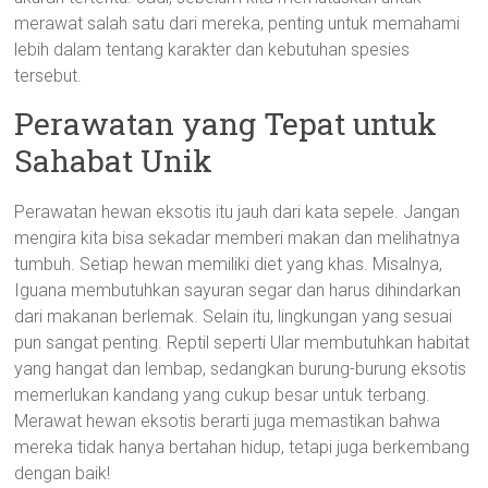
merawat salah satu dari mereka, penting untuk memahami
lebih dalam tentang karakter dan kebutuhan spesies
tersebut.
Perawatan yang Tepat untuk
Sahabat Unik
Perawatan hewan eksotis itu jauh dari kata sepele. Jangan
mengira kita bisa sekadar memberi makan dan melihatnya
tumbuh. Setiap hewan memiliki diet yang khas. Misalnya,
Iguana membutuhkan sayuran segar dan harus dihindarkan
dari makanan berlemak. Selain itu, lingkungan yang sesuai
pun sangat penting. Reptil seperti Ular membutuhkan habitat
yang hangat dan lembap, sedangkan burung-burung eksotis
memerlukan kandang yang cukup besar untuk terbang.
Merawat hewan eksotis berarti juga memastikan bahwa
mereka tidak hanya bertahan hidup, tetapi juga berkembang
dengan baik!