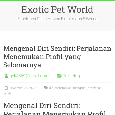
Skip
Exotic Pet World
to
content
Eksplorasi Dunia Hewan Eksotis dari 5 Benua
Mengenal Diri Sendiri: Perjalanan
Menemukan Profil yang
Sebenarnya
gek4869@gmail.com
Teknologi
November 25, 2025
diri
,
menemukan
,
mengenal
,
perjalanan
,
sendiri
Mengenal Diri Sendiri:
Perjalanan Menemukan Profil