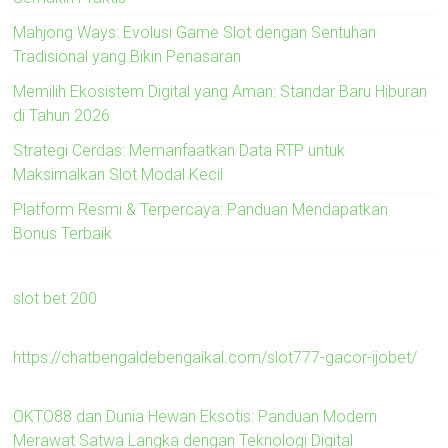
Mahjong Ways: Evolusi Game Slot dengan Sentuhan
Tradisional yang Bikin Penasaran
Memilih Ekosistem Digital yang Aman: Standar Baru Hiburan
di Tahun 2026
Strategi Cerdas: Memanfaatkan Data RTP untuk
Maksimalkan Slot Modal Kecil
Platform Resmi & Terpercaya: Panduan Mendapatkan
Bonus Terbaik
slot bet 200
https://chatbengaldebengaikal.com/slot777-gacor-ijobet/
OKTO88 dan Dunia Hewan Eksotis: Panduan Modern
Merawat Satwa Langka dengan Teknologi Digital