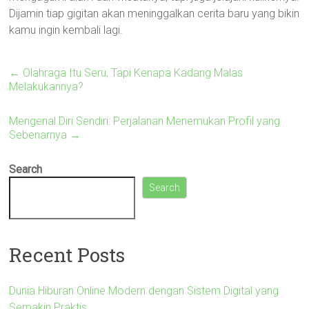
Dijamin tiap gigitan akan meninggalkan cerita baru yang bikin
kamu ingin kembali lagi.
←
Olahraga Itu Seru, Tapi Kenapa Kadang Malas
Melakukannya?
Mengenal Diri Sendiri: Perjalanan Menemukan Profil yang
Sebenarnya
→
Search
Search
Recent Posts
Dunia Hiburan Online Modern dengan Sistem Digital yang
Semakin Praktis