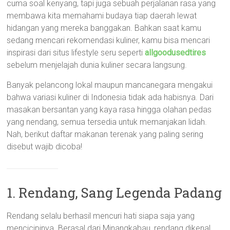
cuma soal kenyang, tapi juga sebuah perjalanan rasa yang
membawa kita memahami budaya tiap daerah lewat
hidangan yang mereka banggakan. Bahkan saat kamu
sedang mencari rekomendasi kuliner, kamu bisa mencari
inspirasi dari situs lifestyle seru seperti
allgoodusedtires
sebelum menjelajah dunia kuliner secara langsung.
Banyak pelancong lokal maupun mancanegara mengakui
bahwa variasi kuliner di Indonesia tidak ada habisnya. Dari
masakan bersantan yang kaya rasa hingga olahan pedas
yang nendang, semua tersedia untuk memanjakan lidah.
Nah, berikut daftar makanan terenak yang paling sering
disebut wajib dicoba!
1. Rendang, Sang Legenda Padang
Rendang selalu berhasil mencuri hati siapa saja yang
mencicipinya. Berasal dari Minangkabau, rendang dikenal