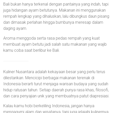
Bali bukan hanya terkenal dengan pantainya yang indah, tapi
juga hidangan ayam betutunya. Makanan ini menggunakan
rempah lengkap yang dihaluskan, lalu dibungkus daun pisang
dan dimasak perlahan hingga bumbunya meresap dalam
daging ayam.
Aroma menggoda serta rasa pedas rempah yang kuat
membuat ayam betutu jadi salah satu makanan yang wajib
kamu coba saat berlibur ke Bali.
Kuliner Nusantara adalah kekayaan besar yang perlu terus
dilestarikan. Mencicipi berbagai makanan terenak di
Indonesia berarti turut menjaga warisan budaya yang sudah
hidup ratusan tahun. Setiap daerah punya rasa khas, filosofi,
dan cara penyajian unik yang membuatnya patut diapresiasi.
Kalau kamu hobi berkeliling Indonesia, jangan hanya
mengagumi alam dan wisatanya, tapi juga jelajahi kulinernya.