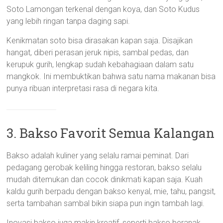
Soto Lamongan terkenal dengan koya, dan Soto Kudus
yang lebih ringan tanpa daging sapi.
Kenikmatan soto bisa dirasakan kapan saja. Disajikan
hangat, diberi perasan jeruk nipis, sambal pedas, dan
kerupuk gurih, lengkap sudah kebahagiaan dalam satu
mangkok. Ini membuktikan bahwa satu nama makanan bisa
punya ribuan interpretasi rasa di negara kita.
3. Bakso Favorit Semua Kalangan
Bakso adalah kuliner yang selalu ramai peminat. Dari
pedagang gerobak keliling hingga restoran, bakso selalu
mudah ditemukan dan cocok dinikmati kapan saja. Kuah
kaldu gurih berpadu dengan bakso kenyal, mie, tahu, pangsit,
serta tambahan sambal bikin siapa pun ingin tambah lagi.
Inovasi bakso juga makin kreatif, seperti bakso beranak,