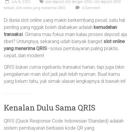
July 8, 2025
cara deposit slot dengan QRIS
,
slot deposit QRIS
terbaik
,
slot online yang menerima QRIS
0 Comment
Di dunia slot online yang makin berkembang pesat, satu hal
penting yang nggak boleh diabaikan adalah
kemudahan
transaksi
. Gimana mau fokus main kalau proses deposit aja
ribet? Untungnya, sekarang udah banyak banget
slot online
yang menerima QRIS
—solusi pembayaran paling praktis,
cepat, dan modern!
QRIS bukan cuma ngebantu transaksi harian, tapi juga bikin
pengalaman main slot jadi jauh lebih nyaman. Buat kamu
yang belum tahu, yuk simak ulasan lengkapnya di bawah ini!
Kenalan Dulu Sama QRIS
QRIS (Quick Response Code Indonesian Standard) adalah
sistem pembayaran berbasis kode QR yang