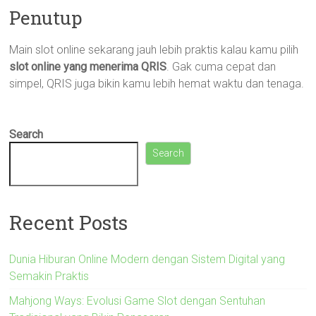
Penutup
Main slot online sekarang jauh lebih praktis kalau kamu pilih
slot online yang menerima QRIS
. Gak cuma cepat dan
simpel, QRIS juga bikin kamu lebih hemat waktu dan tenaga.
Search
Search
Recent Posts
Dunia Hiburan Online Modern dengan Sistem Digital yang
Semakin Praktis
Mahjong Ways: Evolusi Game Slot dengan Sentuhan