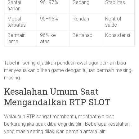
Santai
96–97%
Sedang
Stabilitas
harian
Modal
95–96%
Rendah
Kontrol
terbatas
saldo
Bermain
96% ke
Bertahap
Konsistensi
lama
atas
Tabel ini sering dijadikan panduan awal agar pemain bisa
menyesuaikan pilihan game dengan tujuan bermain masing-
masing.
Kesalahan Umum Saat
Mengandalkan RTP SLOT
Walaupun RTP sangat membantu, manfaatnya bisa
berkurang jika tidak dibarengi disiplin. Beberapa kesalahan
yang masih sering dilakukan pemain antara lain: