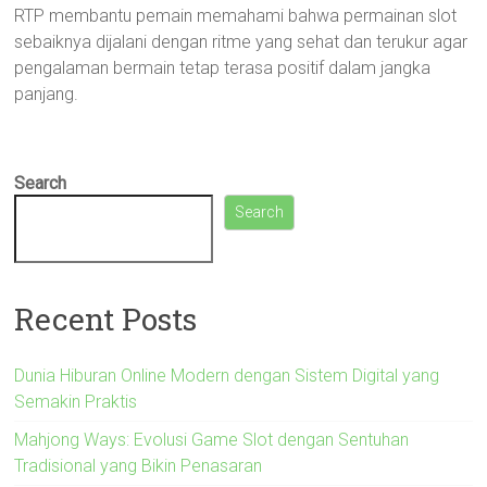
RTP membantu pemain memahami bahwa permainan slot
sebaiknya dijalani dengan ritme yang sehat dan terukur agar
pengalaman bermain tetap terasa positif dalam jangka
panjang.
Search
Search
Recent Posts
Dunia Hiburan Online Modern dengan Sistem Digital yang
Semakin Praktis
Mahjong Ways: Evolusi Game Slot dengan Sentuhan
Tradisional yang Bikin Penasaran