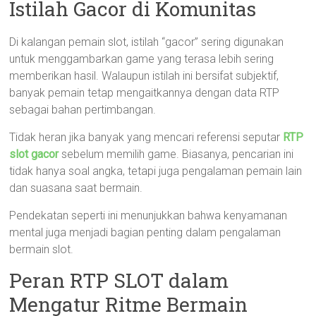
Istilah Gacor di Komunitas
Di kalangan pemain slot, istilah “gacor” sering digunakan
untuk menggambarkan game yang terasa lebih sering
memberikan hasil. Walaupun istilah ini bersifat subjektif,
banyak pemain tetap mengaitkannya dengan data RTP
sebagai bahan pertimbangan.
Tidak heran jika banyak yang mencari referensi seputar
RTP
slot gacor
sebelum memilih game. Biasanya, pencarian ini
tidak hanya soal angka, tetapi juga pengalaman pemain lain
dan suasana saat bermain.
Pendekatan seperti ini menunjukkan bahwa kenyamanan
mental juga menjadi bagian penting dalam pengalaman
bermain slot.
Peran RTP SLOT dalam
Mengatur Ritme Bermain