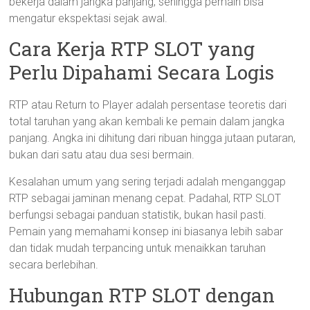
bekerja dalam jangka panjang, sehingga pemain bisa
mengatur ekspektasi sejak awal.
Cara Kerja RTP SLOT yang
Perlu Dipahami Secara Logis
RTP atau Return to Player adalah persentase teoretis dari
total taruhan yang akan kembali ke pemain dalam jangka
panjang. Angka ini dihitung dari ribuan hingga jutaan putaran,
bukan dari satu atau dua sesi bermain.
Kesalahan umum yang sering terjadi adalah menganggap
RTP sebagai jaminan menang cepat. Padahal, RTP SLOT
berfungsi sebagai panduan statistik, bukan hasil pasti.
Pemain yang memahami konsep ini biasanya lebih sabar
dan tidak mudah terpancing untuk menaikkan taruhan
secara berlebihan.
Hubungan RTP SLOT dengan