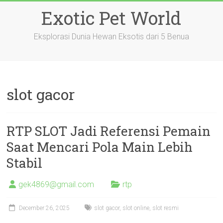
Skip
Exotic Pet World
to
content
Eksplorasi Dunia Hewan Eksotis dari 5 Benua
slot gacor
RTP SLOT Jadi Referensi Pemain
Saat Mencari Pola Main Lebih
Stabil
gek4869@gmail.com
rtp
December 26, 2025
slot gacor
,
slot online
,
slot resmi