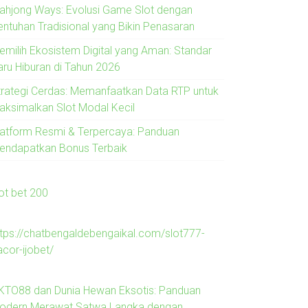
ahjong Ways: Evolusi Game Slot dengan
entuhan Tradisional yang Bikin Penasaran
emilih Ekosistem Digital yang Aman: Standar
aru Hiburan di Tahun 2026
trategi Cerdas: Memanfaatkan Data RTP untuk
aksimalkan Slot Modal Kecil
latform Resmi & Terpercaya: Panduan
endapatkan Bonus Terbaik
lot bet 200
ttps://chatbengaldebengaikal.com/slot777-
acor-ijobet/
KTO88 dan Dunia Hewan Eksotis: Panduan
odern Merawat Satwa Langka dengan