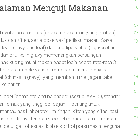
galaman Menguji Makanan
Te
o
e
 nyata: palatabilitas (apakah makan langsung dilahap),
n
duk dan kitten, serta observasi perilaku makan. Saya
s in gravy, and loaf) dan dua tipe kibble (high-protein
té dan chunks in gravy memenangkan persaingan
p
 anak kucing mulai makan padat lebih cepat, rata-rata 3–
kibble atau kibble yang di-remoisten. Induk menyusui
r
uat (chunks in gravy), yang membantu menjaga intake
t
kelahiran.
di
an label “complete and balanced” (sesuai AAFCO/standar
an lemak yang tinggi per sajian — penting untuk
R
tau hasil laboratorium ringan: kitten yang difasilitasi
Po
 lebih konsisten dan stool lebih padat namun mudah
nderungan obesitas, kibble kontrol porsi masih berguna
B