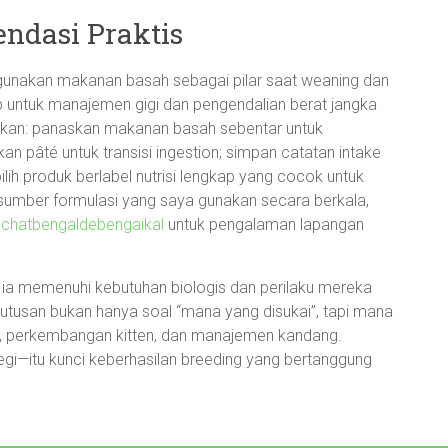
ndasi Praktis
unakan makanan basah sebagai pilar saat weaning dan
hap untuk manajemen gigi dan pengendalian berat jangka
ankan: panaskan makanan basah sebentar untuk
n pâté untuk transisi ingestion; simpan catatan intake
lih produk berlabel nutrisi lengkap yang cocok untuk
 sumber formulasi yang saya gunakan secara berkala,
i
chatbengaldebengaikal
untuk pengalaman lapangan
 ia memenuhi kebutuhan biologis dan perilaku mereka
utusan bukan hanya soal “mana yang disukai”, tapi mana
si, perkembangan kitten, dan manajemen kandang.
tegi—itu kunci keberhasilan breeding yang bertanggung