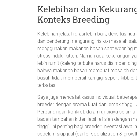
Kelebihan dan Kekuran
Konteks Breeding
Kelebihan jelas: hidrasi lebih baik, densitas nu
dan cenderung mengurangi risiko masalah salur
menggunakan makanan basah saat weaning 
stress induk- kitten. Namun ada kekurangan yan
lebih rumit (kaleng terbuka harus disimpan din
bahwa makanan basah membuat masalah dent
basah tidak membersihkan gigi seperti kibble, 
terbatas.
Saya juga mencatat kasus individual: beberapa
breeder dengan aroma kuat dan lemak tinggi. 
Perbandingan konkret: dalam uji biaya selama 
badan tambahan kitten lebih efisien dengan m
tinggi. Ini penting bagi breeder: investasi aw
sebelum siap jual (earlier socialization & gro