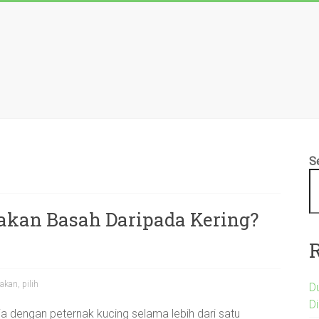
S
akan Basah Daripada Kering?
akan
,
pilih
D
D
ja dengan peternak kucing selama lebih dari satu