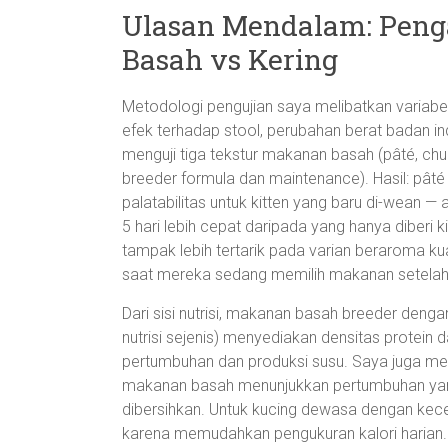
Ulasan Mendalam: Pen
Basah vs Kering
Metodologi pengujian saya melibatkan variabel
efek terhadap stool, perubahan berat badan in
menguji tiga tekstur makanan basah (pâté, chunk
breeder formula dan maintenance). Hasil: pâ
palatabilitas untuk kitten yang baru di-wean —
5 hari lebih cepat daripada yang hanya diberi 
tampak lebih tertarik pada varian beraroma k
saat mereka sedang memilih makanan setelah 
Dari sisi nutrisi, makanan basah breeder deng
nutrisi sejenis) menyediakan densitas protein d
pertumbuhan dan produksi susu. Saya juga meman
makanan basah menunjukkan pertumbuhan yang
dibersihkan. Untuk kucing dewasa dengan kece
karena memudahkan pengukuran kalori harian.