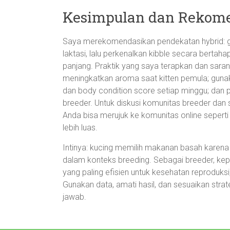
Kesimpulan dan Rekome
Saya merekomendasikan pendekatan hybrid: g
laktasi, lalu perkenalkan kibble secara berta
panjang. Praktik yang saya terapkan dan sar
meningkatkan aroma saat kitten pemula; gunaka
dan body condition score setiap minggu; dan pi
breeder. Untuk diskusi komunitas breeder dan
Anda bisa merujuk ke komunitas online sepert
lebih luas.
Intinya: kucing memilih makanan basah karena
dalam konteks breeding. Sebagai breeder, kep
yang paling efisien untuk kesehatan reproduk
Gunakan data, amati hasil, dan sesuaikan stra
jawab.