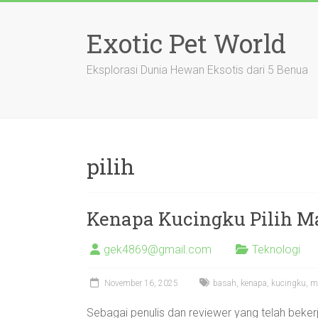
Skip
to
Exotic Pet World
content
Eksplorasi Dunia Hewan Eksotis dari 5 Benua
pilih
Kenapa Kucingku Pilih M
gek4869@gmail.com
Teknologi
November 16, 2025
basah
,
kenapa
,
kucingku
,
m
Sebagai penulis dan reviewer yang telah beker