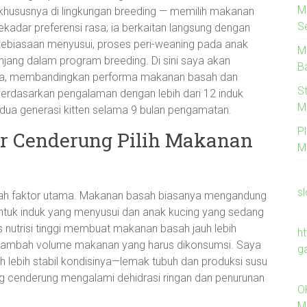
M
 khususnya di lingkungan breeding — memilih makanan
S
ekadar preferensi rasa; ia berkaitan langsung dengan
i, kebiasaan menyusui, proses peri-weaning pada anak
M
jang dalam program breeding. Di sini saya akan
B
aya, membandingkan performa makanan basah dan
S
erdasarkan pengalaman dengan lebih dari 12 induk
M
 dua generasi kitten selama 9 bulan pengamatan.
P
r Cenderung Pilih Makanan
M
s
dalah faktor utama. Makanan basah biasanya mengandung
ntuk induk yang menyusui dan anak kucing yang sedang
 nutrisi tinggi membuat makanan basah jauh lebih
h
ambah volume makanan yang harus dikonsumsi. Saya
g
h lebih stabil kondisinya—lemak tubuh dan produksi susu
ang cenderung mengalami dehidrasi ringan dan penurunan
O
M