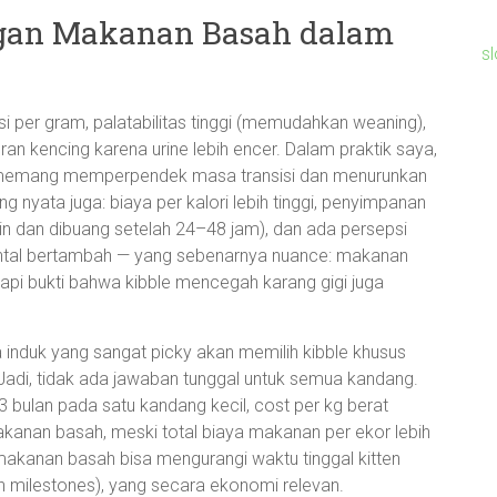
gan Makanan Basah dalam
s
trisi per gram, palatabilitas tinggi (memudahkan weaning),
an kencing karena urine lebih encer. Dalam praktik saya,
memang memperpendek masa transisi dan menurunkan
g nyata juga: biaya per kalori lebih tinggi, penyimpanan
gin dan dibuang setelah 24–48 jam), dan ada persepsi
al bertambah — yang sebenarnya nuance: makanan
tapi bukti bahwa kibble mencegah karang gigi juga
 induk yang sangat picky akan memilih kibble khusus
Jadi, tidak ada jawaban tunggal untuk semua kandang.
3 bulan pada satu kandang kecil, cost per kg berat
akanan basah, meski total biaya makanan per ekor lebih
al makanan basah bisa mengurangi waktu tinggal kitten
wth milestones), yang secara ekonomi relevan.