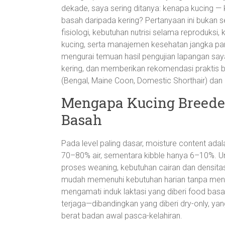
dekade, saya sering ditanya: kenapa kucing —
basah daripada kering? Pertanyaan ini bukan s
fisiologi, kebutuhan nutrisi selama reproduks
kucing, serta manajemen kesehatan jangka pan
mengurai temuan hasil pengujian lapangan s
kering, dan memberikan rekomendasi praktis b
(Bengal, Maine Coon, Domestic Shorthair) dan
Mengapa Kucing Breede
Basah
Pada level paling dasar, moisture content a
70–80% air, sementara kibble hanya 6–10%. U
proses weaning, kebutuhan cairan dan densitas
mudah memenuhi kebutuhan harian tanpa men
mengamati induk laktasi yang diberi food basa
terjaga—dibandingkan yang diberi dry-only, y
berat badan awal pasca-kelahiran.