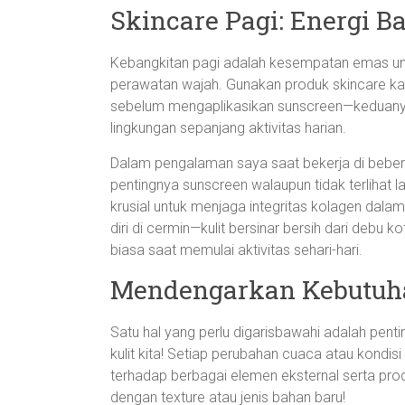
Skincare Pagi: Energi B
Kebangkitan pagi adalah kesempatan emas untu
perawatan wajah. Gunakan produk skincare kay
sebelum mengaplikasikan sunscreen—keduany
lingkungan sepanjang aktivitas harian.
Dalam pengalaman saya saat bekerja di beber
pentingnya sunscreen walaupun tidak terlihat l
krusial untuk menjaga integritas kolagen dalam 
diri di cermin—kulit bersinar bersih dari debu
biasa saat memulai aktivitas sehari-hari.
Mendengarkan Kebutuhan
Satu hal yang perlu digarisbawahi adalah pen
kulit kita! Setiap perubahan cuaca atau kond
terhadap berbagai elemen eksternal serta prod
dengan texture atau jenis bahan baru!