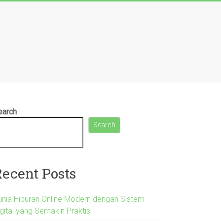
earch
Search
Recent Posts
unia Hiburan Online Modern dengan Sistem
igital yang Semakin Praktis