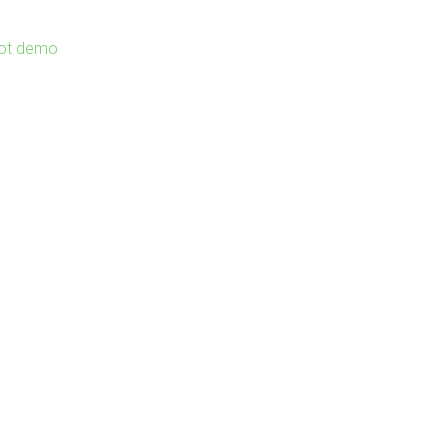
lot demo