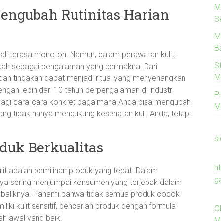
M
engubah Rutinitas Harian
S
M
B
g kali terasa monoton. Namun, dalam perawatan kulit,
S
ngkah sebagai pengalaman yang bermakna. Dari
M
dan tindakan dapat menjadi ritual yang menyenangkan
ngan lebih dari 10 tahun berpengalaman di industri
P
erbagi cara-cara konkret bagaimana Anda bisa mengubah
M
ang tidak hanya mendukung kesehatan kulit Anda, tetapi
s
duk Berkualitas
h
lit adalah pemilihan produk yang tepat. Dalam
g
saya sering menjumpai konsumen yang terjebak dalam
 baliknya. Pahami bahwa tidak semua produk cocok
iliki kulit sensitif, pencarian produk dengan formula
O
ah awal yang baik.
M