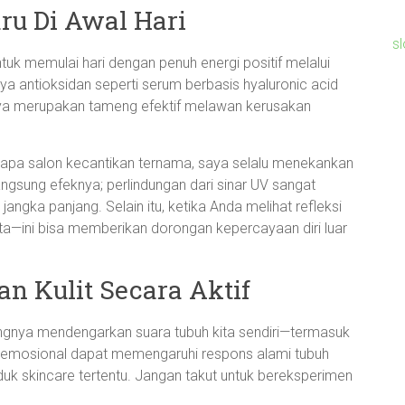
aru Di Awal Hari
s
k memulai hari dengan penuh energi positif melalui
a antioksidan seperti serum berbasis hyaluronic acid
a merupakan tameng efektif melawan kerusakan
apa salon kecantikan ternama, saya selalu menekankan
angsung efeknya; perlindungan dari sinar UV sangat
jangka panjang. Selain itu, ketika Anda melihat refleksi
 kota—ini bisa memberikan dorongan kepercayaan diri luar
 Kulit Secara Aktif
tingnya mendengarkan suara tubuh kita sendiri—termasuk
isi emosional dapat memengaruhi respons alami tubuh
uk skincare tertentu. Jangan takut untuk bereksperimen