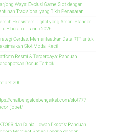
ahjong Ways: Evolusi Game Slot dengan
entuhan Tradisional yang Bikin Penasaran
emilih Ekosistem Digital yang Aman: Standar
aru Hiburan di Tahun 2026
trategi Cerdas: Memanfaatkan Data RTP untuk
aksimalkan Slot Modal Kecil
latform Resmi & Terpercaya: Panduan
endapatkan Bonus Terbaik
lot bet 200
ttps://chatbengaldebengaikal.com/slot777-
acor-ijobet/
KTO88 dan Dunia Hewan Eksotis: Panduan
odern Merawat Satwa Langka dengan