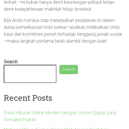
terkait.—ini bukan hanya demi keuntungan pribadi tetapi
demi kesejahteraan makhluk hidup tersebut.
Bila Anda merasa siap melanjutkan perjalanan ini dalam
dunia pemeliharaan hobi satwa—asalkan melibatkan cinta
tulus dan komitmen penuh terhadap tanggung jawab sosial
—maka langkah pertama telah diambil dengan baik!
Search
Search
Recent Posts
Dunia Hiburan Online Modern dengan Sistem Digital yang
Semakin Praktis