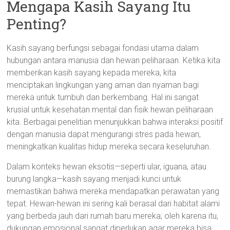
Mengapa Kasih Sayang Itu
Penting?
Kasih sayang berfungsi sebagai fondasi utama dalam
hubungan antara manusia dan hewan peliharaan. Ketika kita
memberikan kasih sayang kepada mereka, kita
menciptakan lingkungan yang aman dan nyaman bagi
mereka untuk tumbuh dan berkembang. Hal ini sangat
krusial untuk kesehatan mental dan fisik hewan peliharaan
kita. Berbagai penelitian menunjukkan bahwa interaksi positif
dengan manusia dapat mengurangi stres pada hewan,
meningkatkan kualitas hidup mereka secara keseluruhan.
Dalam konteks hewan eksotis—seperti ular, iguana, atau
burung langka—kasih sayang menjadi kunci untuk
memastikan bahwa mereka mendapatkan perawatan yang
tepat. Hewan-hewan ini sering kali berasal dari habitat alami
yang berbeda jauh dari rumah baru mereka; oleh karena itu,
dukungan emosional sangat diperlukan agar mereka bisa