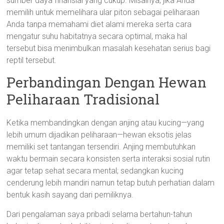
sumber daya finansial yang cukup. Misalnya, jika Anda
memilih untuk memelihara ular piton sebagai peliharaan
Anda tanpa memahami diet alami mereka serta cara
mengatur suhu habitatnya secara optimal, maka hal
tersebut bisa menimbulkan masalah kesehatan serius bagi
reptil tersebut.
Perbandingan Dengan Hewan
Peliharaan Tradisional
Ketika membandingkan dengan anjing atau kucing—yang
lebih umum dijadikan peliharaan—hewan eksotis jelas
memiliki set tantangan tersendiri. Anjing membutuhkan
waktu bermain secara konsisten serta interaksi sosial rutin
agar tetap sehat secara mental; sedangkan kucing
cenderung lebih mandiri namun tetap butuh perhatian dalam
bentuk kasih sayang dari pemiliknya.
Dari pengalaman saya pribadi selama bertahun-tahun