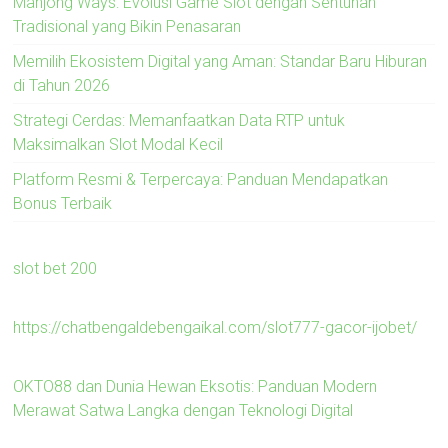
Mahjong Ways: Evolusi Game Slot dengan Sentuhan
Tradisional yang Bikin Penasaran
Memilih Ekosistem Digital yang Aman: Standar Baru Hiburan
di Tahun 2026
Strategi Cerdas: Memanfaatkan Data RTP untuk
Maksimalkan Slot Modal Kecil
Platform Resmi & Terpercaya: Panduan Mendapatkan
Bonus Terbaik
slot bet 200
https://chatbengaldebengaikal.com/slot777-gacor-ijobet/
OKTO88 dan Dunia Hewan Eksotis: Panduan Modern
Merawat Satwa Langka dengan Teknologi Digital