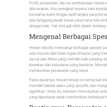
Profil, perawatan, dan isu perlindungan hewan
dibicarakan. Kita seringkali terpikat oleh kein
berwarna-warni hingga reptil langka yang bers
ada tanggung jawab besar yang harus kita em
dengan baik. Yuk, kita gali lebih dalam tentang
Mengenal Berbagai Spes
Hewan eksotis mencakup berbagai spesies yang 
ada macaw dari hutan hujan Amazon yang mem
serval dari Afrika yang memiliki kaki panjang 
keunikan dan kebutuhan yang berbeda. Memaha
memberikan perawatan yang tepat.
Pada dasarnya, hewan-hewan ini sering kali tid
memiliki habitat alami yang spesifik, dan me
signifikan. Untuk itu, sebelum memutuskan unt
yang diperlukan untuk memberikan kehidupan t