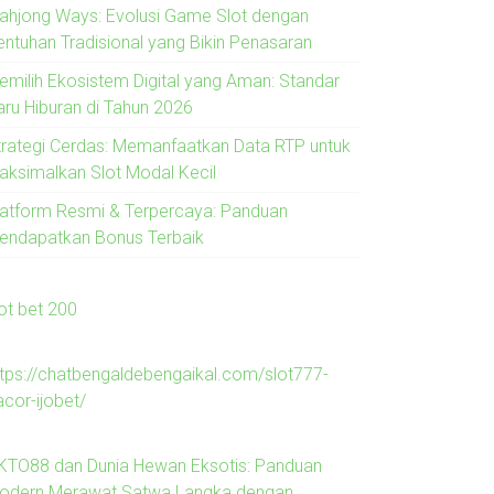
ahjong Ways: Evolusi Game Slot dengan
entuhan Tradisional yang Bikin Penasaran
emilih Ekosistem Digital yang Aman: Standar
aru Hiburan di Tahun 2026
trategi Cerdas: Memanfaatkan Data RTP untuk
aksimalkan Slot Modal Kecil
latform Resmi & Terpercaya: Panduan
endapatkan Bonus Terbaik
lot bet 200
ttps://chatbengaldebengaikal.com/slot777-
acor-ijobet/
KTO88 dan Dunia Hewan Eksotis: Panduan
odern Merawat Satwa Langka dengan