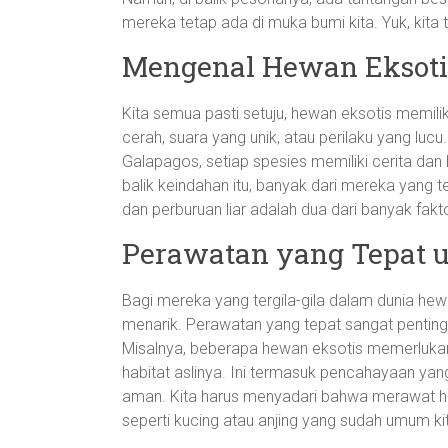
mereka tetap ada di muka bumi kita. Yuk, kita t
Mengenal Hewan Eksoti
Kita semua pasti setuju, hewan eksotis memiliki
cerah, suara yang unik, atau perilaku yang luc
Galapagos, setiap spesies memiliki cerita da
balik keindahan itu, banyak dari mereka yang
dan perburuan liar adalah dua dari banyak f
Perawatan yang Tepat 
Bagi mereka yang tergila-gila dalam dunia he
menarik. Perawatan yang tepat sangat penting
Misalnya, beberapa hewan eksotis memerlukan
habitat aslinya. Ini termasuk pencahayaan yan
aman. Kita harus menyadari bahwa merawat he
seperti kucing atau anjing yang sudah umum kit