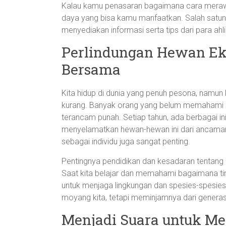
Kalau kamu penasaran bagaimana cara merawa
daya yang bisa kamu manfaatkan. Salah satu
menyediakan informasi serta tips dari para ahli
Perlindungan Hewan Eks
Bersama
Kita hidup di dunia yang penuh pesona, namun
kurang. Banyak orang yang belum memahami p
terancam punah. Setiap tahun, ada berbagai in
menyelamatkan hewan-hewan ini dari ancaman 
sebagai individu juga sangat penting.
Pentingnya pendidikan dan kesadaran tentang i
Saat kita belajar dan memahami bagaimana tin
untuk menjaga lingkungan dan spesies-spesies in
moyang kita, tetapi meminjamnya dari generas
Menjadi Suara untuk M