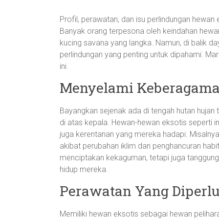
Profil, perawatan, dan isu perlindungan hewan 
Banyak orang terpesona oleh keindahan hewan-
kucing savana yang langka. Namun, di balik da
perlindungan yang penting untuk dipahami. Mar
ini.
Menyelami Keberagama
Bayangkan sejenak ada di tengah hutan hujan t
di atas kepala. Hewan-hewan eksotis seperti i
juga kerentanan yang mereka hadapi. Misalnya
akibat perubahan iklim dan penghancuran habi
menciptakan kekaguman, tetapi juga tanggung
hidup mereka.
Perawatan Yang Diperl
Memiliki hewan eksotis sebagai hewan pelihar