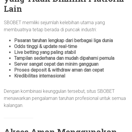
Lain
SBOBET memiliki sejumlah kelebihan utama yang
membuatnya tetap berada di puncak industri:
Pasaran taruhan lengkap dari berbagai liga dunia
Odds tinggi & update real-time
Live betting yang paling stabil
Tampilan sederhana dan mudah dipahami pemula
Server sangat cepat dan minim gangguan
Proses deposit & withdraw aman dan cepat
Kredibilitas internasional
Dengan kombinasi keunggulan tersebut, situs SBOBET
menawarkan pengalaman taruhan profesional untuk semua
kalangan.
Akses Aman Menggunakan