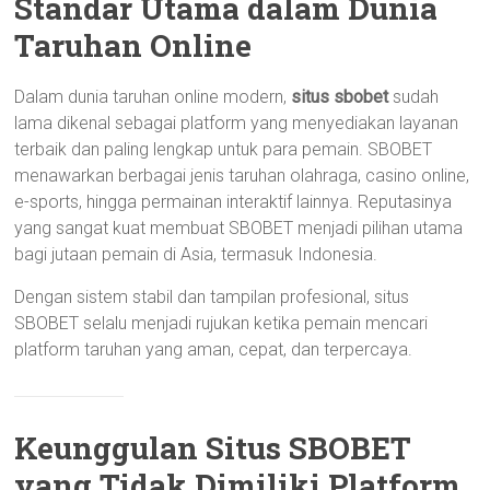
Standar Utama dalam Dunia
Taruhan Online
Dalam dunia taruhan online modern,
situs sbobet
sudah
lama dikenal sebagai platform yang menyediakan layanan
terbaik dan paling lengkap untuk para pemain. SBOBET
menawarkan berbagai jenis taruhan olahraga, casino online,
e-sports, hingga permainan interaktif lainnya. Reputasinya
yang sangat kuat membuat SBOBET menjadi pilihan utama
bagi jutaan pemain di Asia, termasuk Indonesia.
Dengan sistem stabil dan tampilan profesional, situs
SBOBET selalu menjadi rujukan ketika pemain mencari
platform taruhan yang aman, cepat, dan terpercaya.
Keunggulan Situs SBOBET
yang Tidak Dimiliki Platform