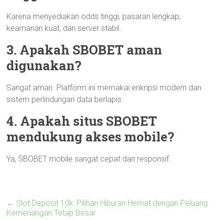
Karena menyediakan odds tinggi, pasaran lengkap,
keamanan kuat, dan server stabil.
3. Apakah SBOBET aman
digunakan?
Sangat aman. Platform ini memakai enkripsi modern dan
sistem perlindungan data berlapis.
4. Apakah situs SBOBET
mendukung akses mobile?
Ya, SBOBET mobile sangat cepat dan responsif.
←
Slot Deposit 10k: Pilihan Hiburan Hemat dengan Peluang
Kemenangan Tetap Besar