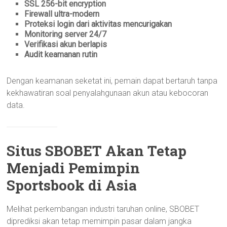
SSL 256-bit encryption
Firewall ultra-modern
Proteksi login dari aktivitas mencurigakan
Monitoring server 24/7
Verifikasi akun berlapis
Audit keamanan rutin
Dengan keamanan seketat ini, pemain dapat bertaruh tanpa
kekhawatiran soal penyalahgunaan akun atau kebocoran
data.
Situs SBOBET Akan Tetap
Menjadi Pemimpin
Sportsbook di Asia
Melihat perkembangan industri taruhan online, SBOBET
diprediksi akan tetap memimpin pasar dalam jangka