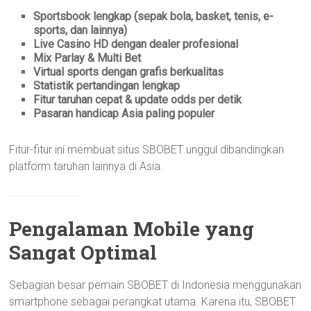
Sportsbook lengkap (sepak bola, basket, tenis, e-
sports, dan lainnya)
Live Casino HD dengan dealer profesional
Mix Parlay & Multi Bet
Virtual sports dengan grafis berkualitas
Statistik pertandingan lengkap
Fitur taruhan cepat & update odds per detik
Pasaran handicap Asia paling populer
Fitur-fitur ini membuat situs SBOBET unggul dibandingkan
platform taruhan lainnya di Asia.
Pengalaman Mobile yang
Sangat Optimal
Sebagian besar pemain SBOBET di Indonesia menggunakan
smartphone sebagai perangkat utama. Karena itu, SBOBET