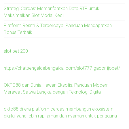
Strategi Cerdas: Memanfaatkan Data RTP untuk
Maksimalkan Slot Modal Kecil
Platform Resmi & Terpercaya: Panduan Mendapatkan
Bonus Terbaik
slot bet 200
https://chatbengaldebengaikal.com/slot777-gacor-ijobet/
OKTO88 dan Dunia Hewan Eksotis: Panduan Modern
Merawat Satwa Langka dengan Teknologi Digital
okto88 di era platform cerdas membangun ekosistem
digital yang lebih rapi aman dan nyaman untuk pengguna