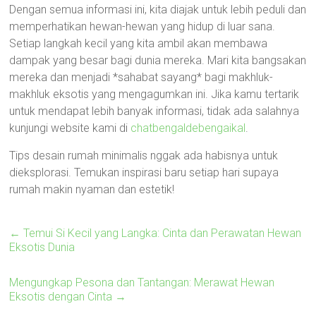
Dengan semua informasi ini, kita diajak untuk lebih peduli dan
memperhatikan hewan-hewan yang hidup di luar sana.
Setiap langkah kecil yang kita ambil akan membawa
dampak yang besar bagi dunia mereka. Mari kita bangsakan
mereka dan menjadi *sahabat sayang* bagi makhluk-
makhluk eksotis yang mengagumkan ini. Jika kamu tertarik
untuk mendapat lebih banyak informasi, tidak ada salahnya
kunjungi website kami di
chatbengaldebengaikal
.
Tips desain rumah minimalis nggak ada habisnya untuk
dieksplorasi. Temukan inspirasi baru setiap hari supaya
rumah makin nyaman dan estetik!
←
Temui Si Kecil yang Langka: Cinta dan Perawatan Hewan
Eksotis Dunia
Mengungkap Pesona dan Tantangan: Merawat Hewan
Eksotis dengan Cinta
→