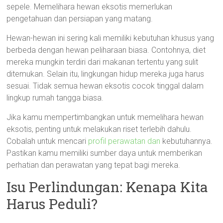
sepele. Memelihara hewan eksotis memerlukan
pengetahuan dan persiapan yang matang.
Hewan-hewan ini sering kali memiliki kebutuhan khusus yang
berbeda dengan hewan peliharaan biasa. Contohnya, diet
mereka mungkin terdiri dari makanan tertentu yang sulit
ditemukan. Selain itu, lingkungan hidup mereka juga harus
sesuai. Tidak semua hewan eksotis cocok tinggal dalam
lingkup rumah tangga biasa.
Jika kamu mempertimbangkan untuk memelihara hewan
eksotis, penting untuk melakukan riset terlebih dahulu.
Cobalah untuk mencari
profil perawatan dan
kebutuhannya.
Pastikan kamu memiliki sumber daya untuk memberikan
perhatian dan perawatan yang tepat bagi mereka.
Isu Perlindungan: Kenapa Kita
Harus Peduli?