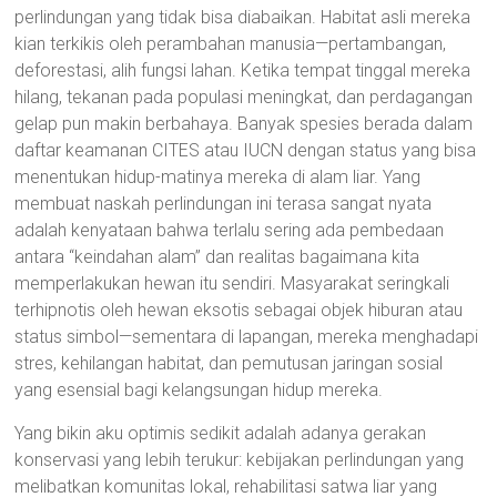
perlindungan yang tidak bisa diabaikan. Habitat asli mereka
kian terkikis oleh perambahan manusia—pertambangan,
deforestasi, alih fungsi lahan. Ketika tempat tinggal mereka
hilang, tekanan pada populasi meningkat, dan perdagangan
gelap pun makin berbahaya. Banyak spesies berada dalam
daftar keamanan CITES atau IUCN dengan status yang bisa
menentukan hidup-matinya mereka di alam liar. Yang
membuat naskah perlindungan ini terasa sangat nyata
adalah kenyataan bahwa terlalu sering ada pembedaan
antara “keindahan alam” dan realitas bagaimana kita
memperlakukan hewan itu sendiri. Masyarakat seringkali
terhipnotis oleh hewan eksotis sebagai objek hiburan atau
status simbol—sementara di lapangan, mereka menghadapi
stres, kehilangan habitat, dan pemutusan jaringan sosial
yang esensial bagi kelangsungan hidup mereka.
Yang bikin aku optimis sedikit adalah adanya gerakan
konservasi yang lebih terukur: kebijakan perlindungan yang
melibatkan komunitas lokal, rehabilitasi satwa liar yang