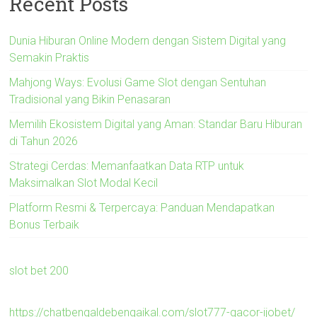
Recent Posts
Dunia Hiburan Online Modern dengan Sistem Digital yang
Semakin Praktis
Mahjong Ways: Evolusi Game Slot dengan Sentuhan
Tradisional yang Bikin Penasaran
Memilih Ekosistem Digital yang Aman: Standar Baru Hiburan
di Tahun 2026
Strategi Cerdas: Memanfaatkan Data RTP untuk
Maksimalkan Slot Modal Kecil
Platform Resmi & Terpercaya: Panduan Mendapatkan
Bonus Terbaik
slot bet 200
https://chatbengaldebengaikal.com/slot777-gacor-ijobet/