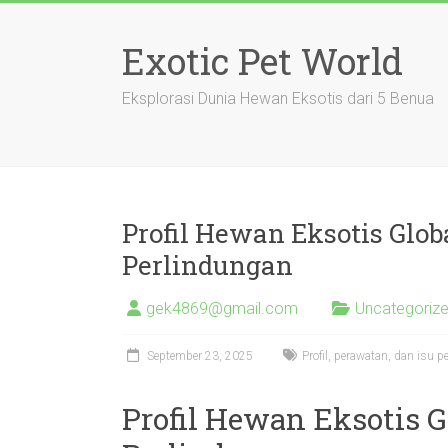
Skip
to
Exotic Pet World
content
Eksplorasi Dunia Hewan Eksotis dari 5 Benua
Profil Hewan Eksotis Glob
Perlindungan
gek4869@gmail.com
Uncategoriz
September 23, 2025
Profil, perawatan, dan isu 
Profil Hewan Eksotis G