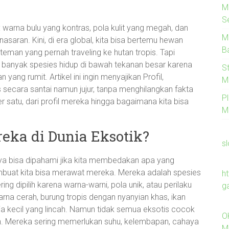
M
S
 warna bulu yang kontras, pola kulit yang megah, dan
M
asaran. Kini, di era global, kita bisa bertemu hewan
B
 teman yang pernah traveling ke hutan tropis. Tapi
t: banyak spesies hidup di bawah tekanan besar karena
S
yang rumit. Artikel ini ingin menyajikan Profil,
M
 secara santai namun jujur, tanpa menghilangkan fakta
P
 per satu, dari profil mereka hingga bagaimana kita bisa
M
reka di Dunia Eksotik?
s
nya bisa dipahami jika kita membedakan apa yang
buat kita bisa merawat mereka. Mereka adalah spesies
h
ring dipilih karena warna-warni, pola unik, atau perilaku
g
arna cerah, burung tropis dengan nyanyian khas, ikan
ia kecil yang lincah. Namun tidak semua eksotis cocok
O
ah. Mereka sering memerlukan suhu, kelembapan, cahaya
M