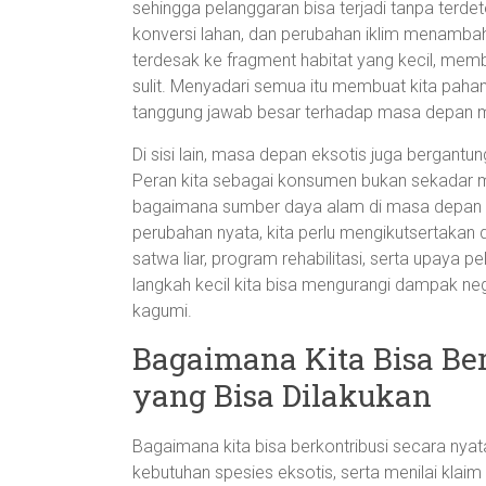
sehingga pelanggaran bisa terjadi tanpa terdetek
konversi lahan, dan perubahan iklim menamba
terdesak ke fragment habitat yang kecil, membu
sulit. Menyadari semua itu membuat kita paham
tanggung jawab besar terhadap masa depan 
Di sisi lain, masa depan eksotis juga bergantu
Peran kita sebagai konsumen bukan sekadar me
bagaimana sumber daya alam di masa depan dap
perubahan nyata, kita perlu mengikutsertakan
satwa liar, program rehabilitasi, serta upaya pe
langkah kecil kita bisa mengurangi dampak nega
kagumi.
Bagaimana Kita Bisa Be
yang Bisa Dilakukan
Bagaimana kita bisa berkontribusi secara nyata
kebutuhan spesies eksotis, serta menilai klaim