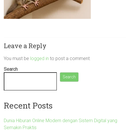
Leave a Reply
You must be
logged in
to post a comment.
Search
Search
Recent Posts
Dunia Hiburan Online Modern dengan Sistem Digital yang
Semakin Praktis