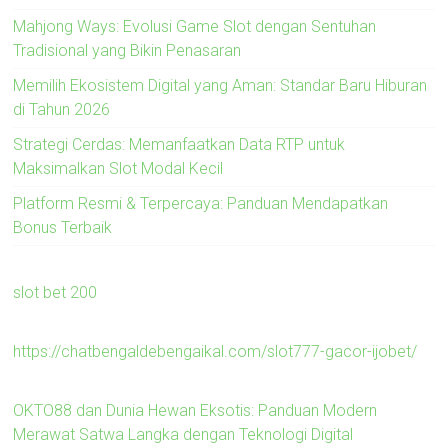
Mahjong Ways: Evolusi Game Slot dengan Sentuhan
Tradisional yang Bikin Penasaran
Memilih Ekosistem Digital yang Aman: Standar Baru Hiburan
di Tahun 2026
Strategi Cerdas: Memanfaatkan Data RTP untuk
Maksimalkan Slot Modal Kecil
Platform Resmi & Terpercaya: Panduan Mendapatkan
Bonus Terbaik
slot bet 200
https://chatbengaldebengaikal.com/slot777-gacor-ijobet/
OKTO88 dan Dunia Hewan Eksotis: Panduan Modern
Merawat Satwa Langka dengan Teknologi Digital