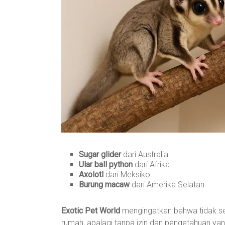
Sugar glider
dari Australia
Ular ball python
dari Afrika
Axolotl
dari Meksiko
Burung macaw
dari Amerika Selatan
Exotic Pet World
mengingatkan bahwa tidak se
rumah, apalagi tanpa izin dan pengetahuan yan