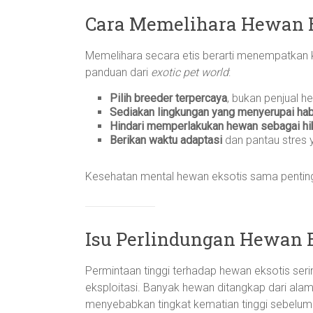
Cara Memelihara Hewan E
Memelihara secara etis berarti menempatkan 
panduan dari
exotic pet world
:
Pilih breeder terpercaya
, bukan penjual he
Sediakan lingkungan yang menyerupai habi
Hindari memperlakukan hewan sebagai hi
Berikan waktu adaptasi
dan pantau stres 
Kesehatan mental hewan eksotis sama penting
Isu Perlindungan Hewan E
Permintaan tinggi terhadap hewan eksotis ser
eksploitasi. Banyak hewan ditangkap dari alam 
menyebabkan tingkat kematian tinggi sebelum 