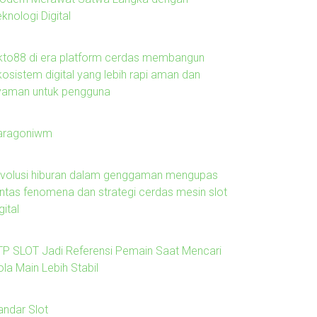
knologi Digital
kto88 di era platform cerdas membangun
kosistem digital yang lebih rapi aman dan
yaman untuk pengguna
aragoniwm
evolusi hiburan dalam genggaman mengupas
untas fenomena dan strategi cerdas mesin slot
gital
TP SLOT Jadi Referensi Pemain Saat Mencari
la Main Lebih Stabil
andar Slot