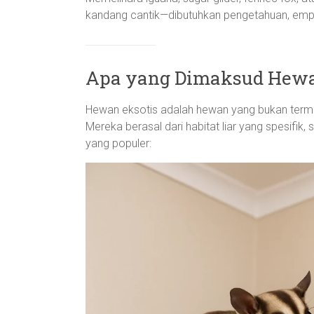
kandang cantik—dibutuhkan pengetahuan, empa
Apa yang Dimaksud Hewa
Hewan eksotis adalah hewan yang bukan terma
Mereka berasal dari habitat liar yang spesifik,
yang populer: