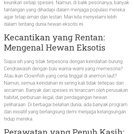
keunikan setiap spesies. Namun, di balik pesonanya, banyak
tantangan yang dihadapi dalam menjaga populasi mereka
agar tetap aman dan lestari. Mari kita menyelami lebih
dalam tentang dunia hewan eksotis ini.
Kecantikan yang Rentan:
Mengenal Hewan Eksotis
Siapa sih yang tidak terpesona dengan keindahan burung
Cendrawasih dengan bulu warna-warni yang memesona?
Atau ikan Clownfish yang ceria tinggal di anemon laut?
Namun, semua keindahan ini sering kali tidak terlepas dari
ancaman. Banyak dari spesies ini terancam oleh perusakan
habitat, perburuan ilegal, dan perdagangan hewan
peliharaan. Di berbagai belahan dunia, ada banyak program
dan inisiatif yang berlangsung demi menjaga kelangsungan
hidup mereka.
Perawatan yang Penuh Kasih: