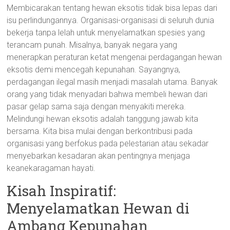
Membicarakan tentang hewan eksotis tidak bisa lepas dari
isu perlindungannya. Organisasi-organisasi di seluruh dunia
bekerja tanpa lelah untuk menyelamatkan spesies yang
terancam punah. Misalnya, banyak negara yang
menerapkan peraturan ketat mengenai perdagangan hewan
eksotis demi mencegah kepunahan. Sayangnya,
perdagangan ilegal masih menjadi masalah utama. Banyak
orang yang tidak menyadari bahwa membeli hewan dari
pasar gelap sama saja dengan menyakiti mereka.
Melindungi hewan eksotis adalah tanggung jawab kita
bersama. Kita bisa mulai dengan berkontribusi pada
organisasi yang berfokus pada pelestarian atau sekadar
menyebarkan kesadaran akan pentingnya menjaga
keanekaragaman hayati.
Kisah Inspiratif:
Menyelamatkan Hewan di
Ambang Kepunahan