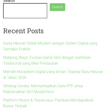
Search
Search
Recent Posts
Dunia Hiburan Online Modern dengan Sistem Digital yang
Semakin Praktis
Mahjong Ways: Evolusi Game Slot dengan Sentuhan
Tradisional yang Bikin Penasaran
Memilih Ekosistem Digital yang Aman: Standar Baru Hiburan
di Tahun 2026
Strategi Cerdas: Memanfaatkan Data RTP untuk
Maksimalkan Slot Modal Kecil
Platform Resmi & Terpercaya: Panduan Mendapatkan
Bonus Terbaik