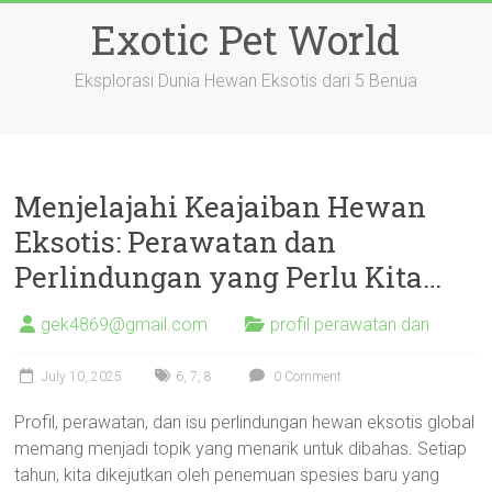
Skip
Exotic Pet World
to
content
Eksplorasi Dunia Hewan Eksotis dari 5 Benua
Menjelajahi Keajaiban Hewan
Eksotis: Perawatan dan
Perlindungan yang Perlu Kita…
gek4869@gmail.com
profil perawatan dan
July 10, 2025
6
,
7
,
8
0 Comment
Profil, perawatan, dan isu perlindungan hewan eksotis global
memang menjadi topik yang menarik untuk dibahas. Setiap
tahun, kita dikejutkan oleh penemuan spesies baru yang