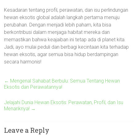
Kesadaran tentang profil, perawatan, dan isu perlindungan
hewan eksotis global adalah langkah pertama menuju
perubahan. Dengan menjadi lebih paham, kita bisa
berkontribusi dalam menjaga habitat mereka dan
memastikan bahwa keajaiban ini tetap ada di planet kita.
Jadi, ayo mulai peduli dan berbagi kecintaan kita terhadap
hewan eksotis, agar semua bisa hidup berdampingan
secara harmonis!
←
Mengenal Sahabat Berbulu: Semua Tentang Hewan
Eksotis dan Perawatannya!
Jelajahi Dunia Hewan Eksotis: Perawatan, Profil, dan Isu
Menariknya!
→
Leave a Reply