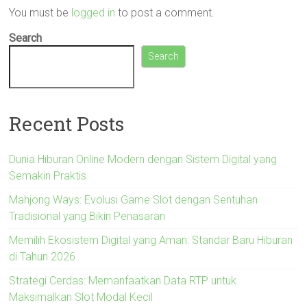
You must be
logged in
to post a comment.
Search
Search
Recent Posts
Dunia Hiburan Online Modern dengan Sistem Digital yang
Semakin Praktis
Mahjong Ways: Evolusi Game Slot dengan Sentuhan
Tradisional yang Bikin Penasaran
Memilih Ekosistem Digital yang Aman: Standar Baru Hiburan
di Tahun 2026
Strategi Cerdas: Memanfaatkan Data RTP untuk
Maksimalkan Slot Modal Kecil