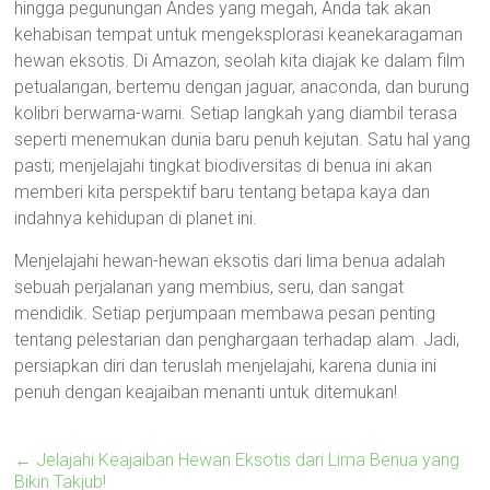
hingga pegunungan Andes yang megah, Anda tak akan
kehabisan tempat untuk mengeksplorasi keanekaragaman
hewan eksotis. Di Amazon, seolah kita diajak ke dalam film
petualangan, bertemu dengan jaguar, anaconda, dan burung
kolibri berwarna-warni. Setiap langkah yang diambil terasa
seperti menemukan dunia baru penuh kejutan. Satu hal yang
pasti; menjelajahi tingkat biodiversitas di benua ini akan
memberi kita perspektif baru tentang betapa kaya dan
indahnya kehidupan di planet ini.
Menjelajahi hewan-hewan eksotis dari lima benua adalah
sebuah perjalanan yang membius, seru, dan sangat
mendidik. Setiap perjumpaan membawa pesan penting
tentang pelestarian dan penghargaan terhadap alam. Jadi,
persiapkan diri dan teruslah menjelajahi, karena dunia ini
penuh dengan keajaiban menanti untuk ditemukan!
←
Jelajahi Keajaiban Hewan Eksotis dari Lima Benua yang
Bikin Takjub!