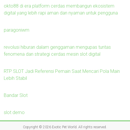
okto88 di era platform cerdas membangun ekosistem
digital yang lebih rapi aman dan nyaman untuk pengguna
paragoniwm
revolusi hiburan dalam genggaman mengupas tuntas
fenomena dan strategi cerdas mesin slot digital
RTP SLOT Jadi Referensi Pemain Saat Mencari Pola Main
Lebih Stabil
Bandar Slot
slot demo
Copyright © 2026
Exotic Pet World
. All rights reserved.