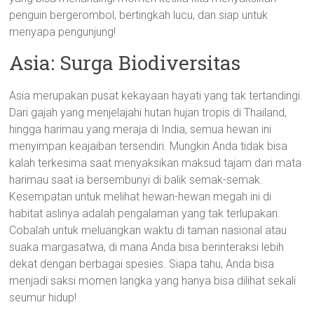
penguin bergerombol, bertingkah lucu, dan siap untuk
menyapa pengunjung!
Asia: Surga Biodiversitas
Asia merupakan pusat kekayaan hayati yang tak tertandingi.
Dari gajah yang menjelajahi hutan hujan tropis di Thailand,
hingga harimau yang meraja di India, semua hewan ini
menyimpan keajaiban tersendiri. Mungkin Anda tidak bisa
kalah terkesima saat menyaksikan maksud tajam dari mata
harimau saat ia bersembunyi di balik semak-semak.
Kesempatan untuk melihat hewan-hewan megah ini di
habitat aslinya adalah pengalaman yang tak terlupakan.
Cobalah untuk meluangkan waktu di taman nasional atau
suaka margasatwa, di mana Anda bisa berinteraksi lebih
dekat dengan berbagai spesies. Siapa tahu, Anda bisa
menjadi saksi momen langka yang hanya bisa dilihat sekali
seumur hidup!