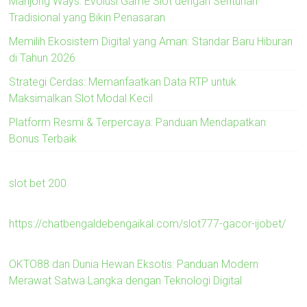
Mahjong Ways: Evolusi Game Slot dengan Sentuhan
Tradisional yang Bikin Penasaran
Memilih Ekosistem Digital yang Aman: Standar Baru Hiburan
di Tahun 2026
Strategi Cerdas: Memanfaatkan Data RTP untuk
Maksimalkan Slot Modal Kecil
Platform Resmi & Terpercaya: Panduan Mendapatkan
Bonus Terbaik
slot bet 200
https://chatbengaldebengaikal.com/slot777-gacor-ijobet/
OKTO88 dan Dunia Hewan Eksotis: Panduan Modern
Merawat Satwa Langka dengan Teknologi Digital