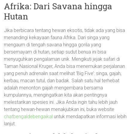
Afrika: Dari Savana hingga
Hutan
Jika berbicara tentang hewan eksotis, tidak ada yang bisa
menandingi kekayaan fauna Afrika. Dari singa yang
mengaum di tengah savana hingga gorila yang
bersemayam di hutan, setiap sudut benua ini bisa
menyuguhkan pengalaman unik. Mengikuti jejak safari di
Taman Nasional Kruger, Anda bisa menemukan perjalanan
yang penuh adrenalin saat melihat ‘Big Five’: singa, gajah,
kerbau, macan tutul, dan badak. Salah satu hal terhebat
adalah menonton gajah mengembara bersama
kumpulannya, mengingatkan kita akan pentingnya
melestarikan spesies ini. Jika Anda ingin tahu lebih jauh
tentang hewan-hewan menakjubkan ini, buka website
chatbengaldebengaikal
untuk mendapatkan informasi lebih
lanjut.