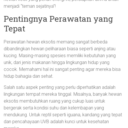
menjadi “teman sejatinya”!
Pentingnya Perawatan yang
Tepat
Perawatan hewan eksotis memang sangat berbeda
dibandingkan hewan peliharaan biasa seperti anjing atau
kucing. Masing-masing spesies memiliki kebutuhan yang
unik, dari jenis makanan hingga lingkungan hidup yang
cocok. Memahami hal ini sangat penting agar mereka bisa
hidup bahagia dan sehat.
Salah satu aspek penting yang perlu diperhatikan adalah
lingkungan tempat mereka tinggal. Misalnya, banyak hewan
eksotis membutuhkan ruang yang cukup luas untuk
bergerak serta kondisi suhu dan kelembapan yang
mendukung. Untuk reptil seperti iguana, kandang yang tepat
dan pencahayaan UVB adalah kunci untuk kesehatan