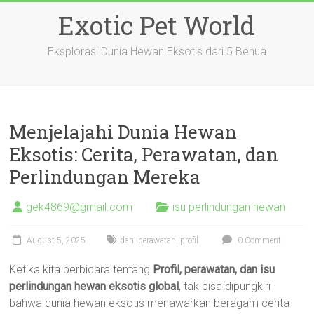
Skip
Exotic Pet World
to
content
Eksplorasi Dunia Hewan Eksotis dari 5 Benua
Menjelajahi Dunia Hewan
Eksotis: Cerita, Perawatan, dan
Perlindungan Mereka
gek4869@gmail.com
isu perlindungan hewan
August 5, 2025
dan
,
perawatan
,
profil
0 Comment
Ketika kita berbicara tentang
Profil, perawatan, dan isu
perlindungan hewan eksotis global
, tak bisa dipungkiri
bahwa dunia hewan eksotis menawarkan beragam cerita