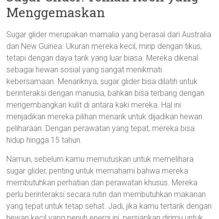
Menggemaskan
Sugar glider merupakan mamalia yang berasal dari Australia
dan New Guinea. Ukuran mereka kecil, mirip dengan tikus,
tetapi dengan daya tarik yang luar biasa. Mereka dikenal
sebagai hewan sosial yang sangat menikmati
kebersamaan. Menariknya, sugar glider bisa dilatih untuk
berinteraksi dengan manusia, bahkan bisa terbang dengan
mengembangkan kulit di antara kaki mereka. Hal ini
menjadikan mereka pilihan menarik untuk dijadikan hewan
peliharaan. Dengan perawatan yang tepat, mereka bisa
hidup hingga 15 tahun.
Namun, sebelum kamu memutuskan untuk memelihara
sugar glider, penting untuk memahami bahwa mereka
membutuhkan perhatian dan perawatan khusus. Mereka
perlu berinteraksi secara rutin dan membutuhkan makanan
yang tepat untuk tetap sehat. Jadi, jika kamu tertarik dengan
hewan kecil yang penuh energi ini, persiapkan dirimu untuk