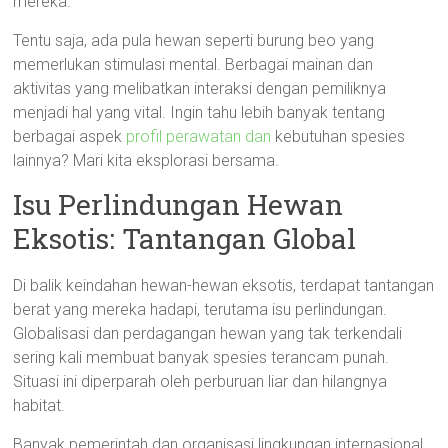
mereka.
Tentu saja, ada pula hewan seperti burung beo yang
memerlukan stimulasi mental. Berbagai mainan dan
aktivitas yang melibatkan interaksi dengan pemiliknya
menjadi hal yang vital. Ingin tahu lebih banyak tentang
berbagai aspek
profil perawatan dan
kebutuhan spesies
lainnya? Mari kita eksplorasi bersama.
Isu Perlindungan Hewan
Eksotis: Tantangan Global
Di balik keindahan hewan-hewan eksotis, terdapat tantangan
berat yang mereka hadapi, terutama isu perlindungan.
Globalisasi dan perdagangan hewan yang tak terkendali
sering kali membuat banyak spesies terancam punah.
Situasi ini diperparah oleh perburuan liar dan hilangnya
habitat.
Banyak pemerintah dan organisasi lingkungan internasional