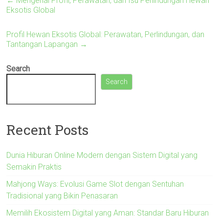
←
Mengenal Profil, Perawatan, dan Isu Perlindungan Hewan
Eksotis Global
Profil Hewan Eksotis Global: Perawatan, Perlindungan, dan
Tantangan Lapangan
→
Search
Search
Recent Posts
Dunia Hiburan Online Modern dengan Sistem Digital yang
Semakin Praktis
Mahjong Ways: Evolusi Game Slot dengan Sentuhan
Tradisional yang Bikin Penasaran
Memilih Ekosistem Digital yang Aman: Standar Baru Hiburan