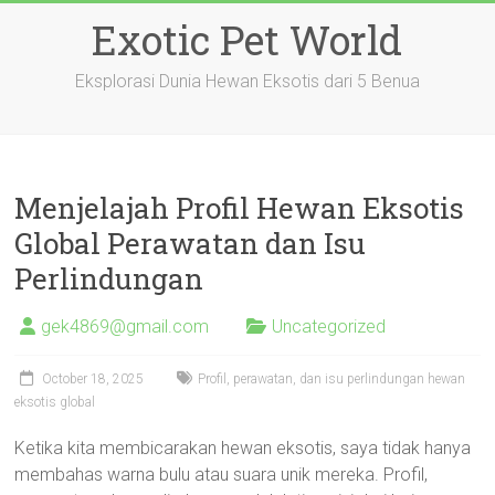
Skip
Exotic Pet World
to
content
Eksplorasi Dunia Hewan Eksotis dari 5 Benua
Menjelajah Profil Hewan Eksotis
Global Perawatan dan Isu
Perlindungan
gek4869@gmail.com
Uncategorized
October 18, 2025
Profil, perawatan, dan isu perlindungan hewan
eksotis global
Ketika kita membicarakan hewan eksotis, saya tidak hanya
membahas warna bulu atau suara unik mereka. Profil,