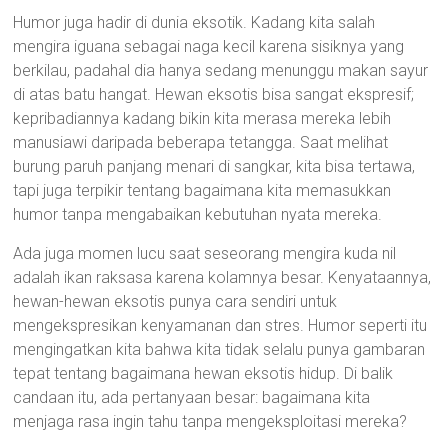
Humor juga hadir di dunia eksotik. Kadang kita salah
mengira iguana sebagai naga kecil karena sisiknya yang
berkilau, padahal dia hanya sedang menunggu makan sayur
di atas batu hangat. Hewan eksotis bisa sangat ekspresif;
kepribadiannya kadang bikin kita merasa mereka lebih
manusiawi daripada beberapa tetangga. Saat melihat
burung paruh panjang menari di sangkar, kita bisa tertawa,
tapi juga terpikir tentang bagaimana kita memasukkan
humor tanpa mengabaikan kebutuhan nyata mereka.
Ada juga momen lucu saat seseorang mengira kuda nil
adalah ikan raksasa karena kolamnya besar. Kenyataannya,
hewan-hewan eksotis punya cara sendiri untuk
mengekspresikan kenyamanan dan stres. Humor seperti itu
mengingatkan kita bahwa kita tidak selalu punya gambaran
tepat tentang bagaimana hewan eksotis hidup. Di balik
candaan itu, ada pertanyaan besar: bagaimana kita
menjaga rasa ingin tahu tanpa mengeksploitasi mereka?