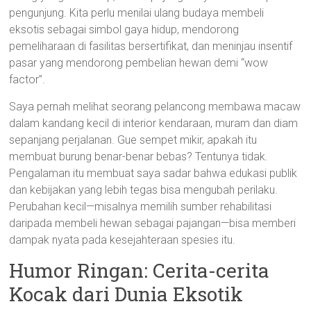
pengunjung. Kita perlu menilai ulang budaya membeli
eksotis sebagai simbol gaya hidup, mendorong
pemeliharaan di fasilitas bersertifikat, dan meninjau insentif
pasar yang mendorong pembelian hewan demi “wow
factor”.
Saya pernah melihat seorang pelancong membawa macaw
dalam kandang kecil di interior kendaraan, muram dan diam
sepanjang perjalanan. Gue sempet mikir, apakah itu
membuat burung benar-benar bebas? Tentunya tidak.
Pengalaman itu membuat saya sadar bahwa edukasi publik
dan kebijakan yang lebih tegas bisa mengubah perilaku.
Perubahan kecil—misalnya memilih sumber rehabilitasi
daripada membeli hewan sebagai pajangan—bisa memberi
dampak nyata pada kesejahteraan spesies itu.
Humor Ringan: Cerita-cerita
Kocak dari Dunia Eksotik