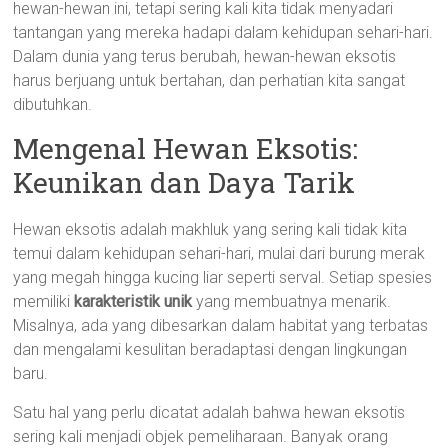
hewan-hewan ini, tetapi sering kali kita tidak menyadari
tantangan yang mereka hadapi dalam kehidupan sehari-hari.
Dalam dunia yang terus berubah, hewan-hewan eksotis
harus berjuang untuk bertahan, dan perhatian kita sangat
dibutuhkan.
Mengenal Hewan Eksotis:
Keunikan dan Daya Tarik
Hewan eksotis adalah makhluk yang sering kali tidak kita
temui dalam kehidupan sehari-hari, mulai dari burung merak
yang megah hingga kucing liar seperti serval. Setiap spesies
memiliki
karakteristik unik
yang membuatnya menarik.
Misalnya, ada yang dibesarkan dalam habitat yang terbatas
dan mengalami kesulitan beradaptasi dengan lingkungan
baru.
Satu hal yang perlu dicatat adalah bahwa hewan eksotis
sering kali menjadi objek pemeliharaan. Banyak orang