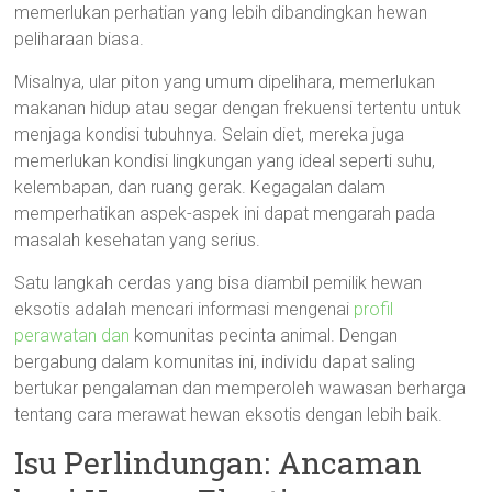
memerlukan perhatian yang lebih dibandingkan hewan
peliharaan biasa.
Misalnya, ular piton yang umum dipelihara, memerlukan
makanan hidup atau segar dengan frekuensi tertentu untuk
menjaga kondisi tubuhnya. Selain diet, mereka juga
memerlukan kondisi lingkungan yang ideal seperti suhu,
kelembapan, dan ruang gerak. Kegagalan dalam
memperhatikan aspek-aspek ini dapat mengarah pada
masalah kesehatan yang serius.
Satu langkah cerdas yang bisa diambil pemilik hewan
eksotis adalah mencari informasi mengenai
profil
perawatan dan
komunitas pecinta animal. Dengan
bergabung dalam komunitas ini, individu dapat saling
bertukar pengalaman dan memperoleh wawasan berharga
tentang cara merawat hewan eksotis dengan lebih baik.
Isu Perlindungan: Ancaman