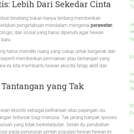
s: Lebih Dari Sekedar Cinta
Te
kebun binatang bukan hanya tentang memberikan
o
iperlukan pengetahuan mendalam mengenai
perawatan
e
ologis, dan sosial yang harus dipenuhi agar hewan
n
 baru.
ang harus memiliki ruang yang cukup untuk bergerak dan
p
g, seperti memberikan permainan atau tantangan yang
 ini, kita membantu hewan eksotis tetap aktif dan
r
t
: Tantangan yang Tak
di
R
ewan eksotis sebagai peliharaan atau pajangan, isu
Po
tangan terbesar bagi manusia. Tak jarang banyak spesies
uan yang tidak berkelanjutan. Selain itu, perubahan
B
ribusi pada penurunan jumlah populasi hewan-hewan ini.