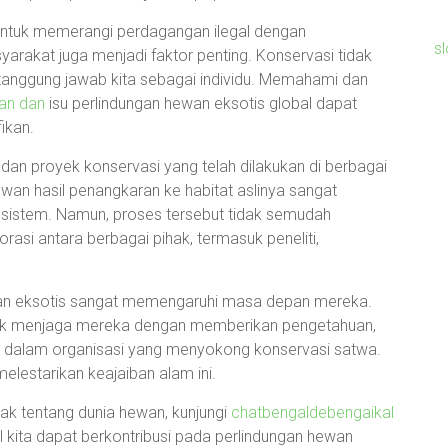
ntuk memerangi perdagangan ilegal dengan
s
rakat juga menjadi faktor penting. Konservasi tidak
 tanggung jawab kita sebagai individu. Memahami dan
tan dan
isu perlindungan hewan eksotis global dapat
ikan.
f dan proyek konservasi yang telah dilakukan di berbagai
ewan hasil penangkaran ke habitat aslinya sangat
stem. Namun, proses tersebut tidak semudah
rasi antara berbagai pihak, termasuk peneliti,
an eksotis sangat memengaruhi masa depan mereka.
 untuk menjaga mereka dengan memberikan pengetahuan,
 dalam organisasi yang menyokong konservasi satwa.
melestarikan keajaiban alam ini.
yak tentang dunia hewan, kunjungi
chatbengaldebengaikal
cil kita dapat berkontribusi pada perlindungan hewan