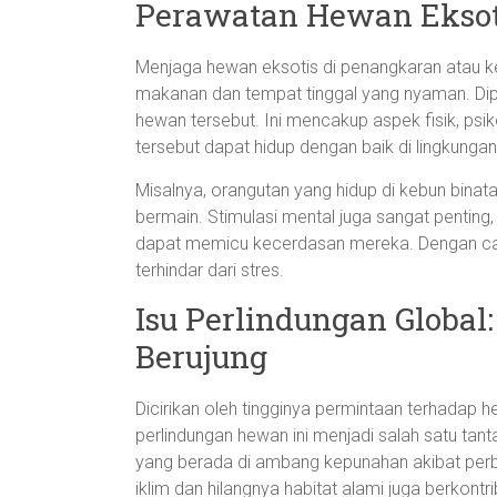
Perawatan Hewan Eksoti
Menjaga hewan eksotis di penangkaran atau 
makanan dan tempat tinggal yang nyaman. D
hewan tersebut. Ini mencakup aspek fisik, psik
tersebut dapat hidup dengan baik di lingkungan
Misalnya, orangutan yang hidup di kebun binat
bermain. Stimulasi mental juga sangat pentin
dapat memicu kecerdasan mereka. Dengan cara
terhindar dari stres.
Isu Perlindungan Global
Berujung
Dicirikan oleh tingginya permintaan terhadap h
perlindungan hewan ini menjadi salah satu tan
yang berada di ambang kepunahan akibat perbur
iklim dan hilangnya habitat alami juga berkont