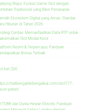
ahjong Ways: Evolusi Game Slot dengan
entuhan Tradisional yang Bikin Penasaran
emilih Ekosistem Digital yang Aman: Standar
aru Hiburan di Tahun 2026
trategi Cerdas: Memanfaatkan Data RTP untuk
aksimalkan Slot Modal Kecil
latform Resmi & Terpercaya: Panduan
endapatkan Bonus Terbaik
lot bet 200
ttps://chatbengaldebengaikal.com/slot777-
acor-ijobet/
KTO88 dan Dunia Hewan Eksotis: Panduan
odern Merawat Satwa Langka dengan