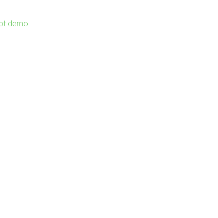
lot demo