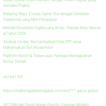
Semakin Praktis
Mahjong Ways: Evolusi Game Slot dengan Sentuhan
Tradisional yang Bikin Penasaran
Memilih Ekosistem Digital yang Aman: Standar Baru Hiburan
di Tahun 2026
Strategi Cerdas: Memanfaatkan Data RTP untuk
Maksimalkan Slot Modal Kecil
Platform Resmi & Terpercaya: Panduan Mendapatkan
Bonus Terbaik
slot bet 200
https://chatbengaldebengaikal.com/slot777-gacor-ijobet/
OKTO88 dan Dunia Hewan Eksotis: Panduan Modern