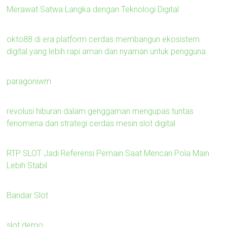
Merawat Satwa Langka dengan Teknologi Digital
okto88 di era platform cerdas membangun ekosistem
digital yang lebih rapi aman dan nyaman untuk pengguna
paragoniwm
revolusi hiburan dalam genggaman mengupas tuntas
fenomena dan strategi cerdas mesin slot digital
RTP SLOT Jadi Referensi Pemain Saat Mencari Pola Main
Lebih Stabil
Bandar Slot
slot demo