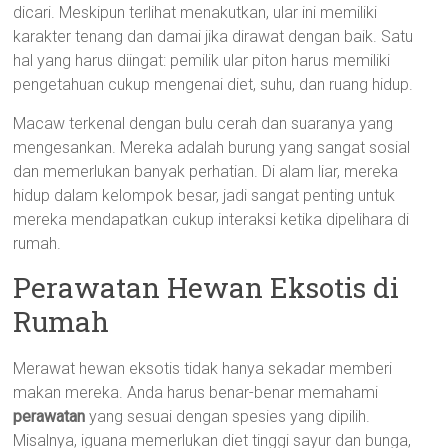
dicari. Meskipun terlihat menakutkan, ular ini memiliki
karakter tenang dan damai jika dirawat dengan baik. Satu
hal yang harus diingat: pemilik ular piton harus memiliki
pengetahuan cukup mengenai diet, suhu, dan ruang hidup.
Macaw terkenal dengan bulu cerah dan suaranya yang
mengesankan. Mereka adalah burung yang sangat sosial
dan memerlukan banyak perhatian. Di alam liar, mereka
hidup dalam kelompok besar, jadi sangat penting untuk
mereka mendapatkan cukup interaksi ketika dipelihara di
rumah.
Perawatan Hewan Eksotis di
Rumah
Merawat hewan eksotis tidak hanya sekadar memberi
makan mereka. Anda harus benar-benar memahami
perawatan
yang sesuai dengan spesies yang dipilih.
Misalnya, iguana memerlukan diet tinggi sayur dan bunga,