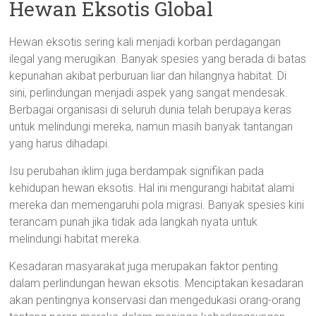
Hewan Eksotis Global
Hewan eksotis sering kali menjadi korban perdagangan
ilegal yang merugikan. Banyak spesies yang berada di batas
kepunahan akibat perburuan liar dan hilangnya habitat. Di
sini, perlindungan menjadi aspek yang sangat mendesak.
Berbagai organisasi di seluruh dunia telah berupaya keras
untuk melindungi mereka, namun masih banyak tantangan
yang harus dihadapi.
Isu perubahan iklim juga berdampak signifikan pada
kehidupan hewan eksotis. Hal ini mengurangi habitat alami
mereka dan memengaruhi pola migrasi. Banyak spesies kini
terancam punah jika tidak ada langkah nyata untuk
melindungi habitat mereka.
Kesadaran masyarakat juga merupakan faktor penting
dalam perlindungan hewan eksotis. Menciptakan kesadaran
akan pentingnya konservasi dan mengedukasi orang-orang