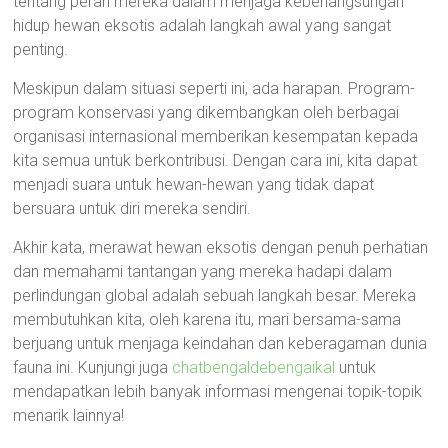
tentang peran mereka dalam menjaga keberlangsungan
hidup hewan eksotis adalah langkah awal yang sangat
penting.
Meskipun dalam situasi seperti ini, ada harapan. Program-
program konservasi yang dikembangkan oleh berbagai
organisasi internasional memberikan kesempatan kepada
kita semua untuk berkontribusi. Dengan cara ini, kita dapat
menjadi suara untuk hewan-hewan yang tidak dapat
bersuara untuk diri mereka sendiri.
Akhir kata, merawat hewan eksotis dengan penuh perhatian
dan memahami tantangan yang mereka hadapi dalam
perlindungan global adalah sebuah langkah besar. Mereka
membutuhkan kita, oleh karena itu, mari bersama-sama
berjuang untuk menjaga keindahan dan keberagaman dunia
fauna ini. Kunjungi juga
chatbengaldebengaikal
untuk
mendapatkan lebih banyak informasi mengenai topik-topik
menarik lainnya!