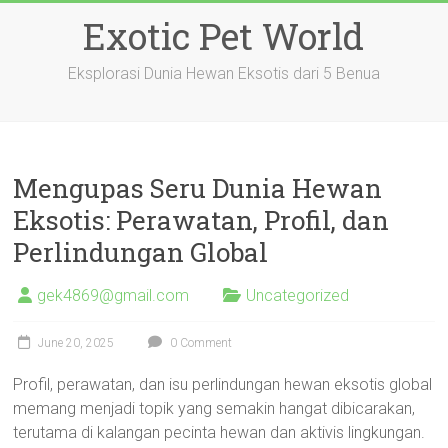
Skip
Exotic Pet World
to
content
Eksplorasi Dunia Hewan Eksotis dari 5 Benua
Mengupas Seru Dunia Hewan
Eksotis: Perawatan, Profil, dan
Perlindungan Global
gek4869@gmail.com
Uncategorized
June 20, 2025
0 Comment
Profil, perawatan, dan isu perlindungan hewan eksotis global
memang menjadi topik yang semakin hangat dibicarakan,
terutama di kalangan pecinta hewan dan aktivis lingkungan.