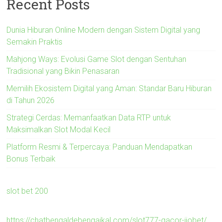
Recent Posts
Dunia Hiburan Online Modern dengan Sistem Digital yang
Semakin Praktis
Mahjong Ways: Evolusi Game Slot dengan Sentuhan
Tradisional yang Bikin Penasaran
Memilih Ekosistem Digital yang Aman: Standar Baru Hiburan
di Tahun 2026
Strategi Cerdas: Memanfaatkan Data RTP untuk
Maksimalkan Slot Modal Kecil
Platform Resmi & Terpercaya: Panduan Mendapatkan
Bonus Terbaik
slot bet 200
https://chatbengaldebengaikal.com/slot777-gacor-ijobet/