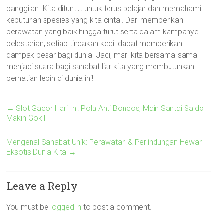
panggilan. Kita dituntut untuk terus belajar dan memahami
kebutuhan spesies yang kita cintai. Dari memberikan
perawatan yang baik hingga turut serta dalam kampanye
pelestarian, setiap tindakan kecil dapat memberikan
dampak besar bagi dunia. Jadi, mari kita bersama-sama
menjadi suara bagi sahabat liar kita yang membutuhkan
perhatian lebih di dunia ini!
←
Slot Gacor Hari Ini: Pola Anti Boncos, Main Santai Saldo
Makin Gokil!
Mengenal Sahabat Unik: Perawatan & Perlindungan Hewan
Eksotis Dunia Kita
→
Leave a Reply
You must be
logged in
to post a comment.