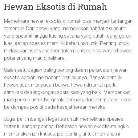
Hewan Eksotis di Rumah
Memelihara hewan eksotis di rumah bisa menjadi tantangan
tersendiri. Dari penyu yang memerlukan habitat akuarium
yang spesifik hingga kucing savana yang butuh ruang gerak
luas, setiap spesies memiliki kebutuhan unik. Penting untuk
melakukan riset yang mendalam tentang perawatan hewan
potensi yang mau dipelihara.
Salah satu bagian paling penting dalam perawatan hewan
eksotis adalah memahami perilakunya. Banyak pemilik
hewan tidak menyadari bahwa hewan di rumah perlu
stimulasi dan lingkungan sosialisasi yang baik. Memberikan
ruang cukup untuk bergerak, bermain, dan berinteraksi akan
berdampak positif pada kesejahteraan mereka.
Juga, pertimbangan legalitas untuk memelihara spesies
tertentu sangat penting. Beberapa hewan eksotis mungkin
memerlukan izin khusus, jadi penting untuk memahami