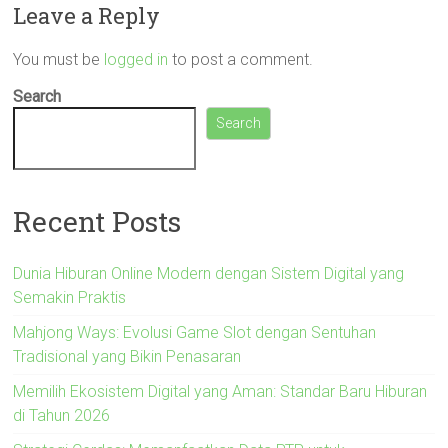
Leave a Reply
You must be
logged in
to post a comment.
Search
Search
Recent Posts
Dunia Hiburan Online Modern dengan Sistem Digital yang
Semakin Praktis
Mahjong Ways: Evolusi Game Slot dengan Sentuhan
Tradisional yang Bikin Penasaran
Memilih Ekosistem Digital yang Aman: Standar Baru Hiburan
di Tahun 2026