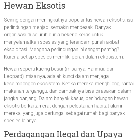
Hewan Eksotis
Seiring dengan meningkatnya popularitas hewan eksotis, isu
perlindungan menjadi semakin mendesak. Banyak
organisasi di seluruh dunia bekerja keras untuk
menyelamatkan spesies yang terancam punah akibat
eksploitasi. Mengapa perlindungan ini sangat penting?
Karena setiap spesies memiliki peran dalam ekosistem.
Hewan seperti kucing besar (misalnya, Harimau dan
Leopard), misalnya, adalah kunci dalam menjaga
keseimbangan ekosistem. Ketika mereka menghilang, rantai
makanan terganggu, dan dampaknya bisa dirasakan dalam
jangka panjang. Dalam banyak kasus, perlindungan hewan
eksotis berkaitan erat dengan pelestarian habitat alami
mereka, yang juga berfungsi sebagai rumah bagi banyak
spesies lainnya.
Perdagangan Ilegal dan Upaya