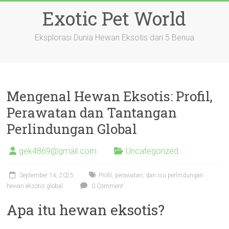
Skip
Exotic Pet World
to
content
Eksplorasi Dunia Hewan Eksotis dari 5 Benua
Mengenal Hewan Eksotis: Profil,
Perawatan dan Tantangan
Perlindungan Global
gek4869@gmail.com
Uncategorized
September 14, 2025
Profil, perawatan, dan isu perlindungan
hewan eksotis global
0 Comment
Apa itu hewan eksotis?