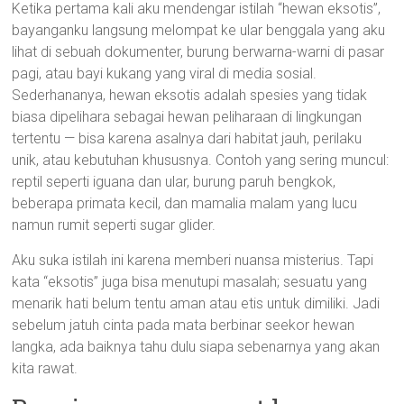
Ketika pertama kali aku mendengar istilah “hewan eksotis”,
bayanganku langsung melompat ke ular benggala yang aku
lihat di sebuah dokumenter, burung berwarna-warni di pasar
pagi, atau bayi kukang yang viral di media sosial.
Sederhananya, hewan eksotis adalah spesies yang tidak
biasa dipelihara sebagai hewan peliharaan di lingkungan
tertentu — bisa karena asalnya dari habitat jauh, perilaku
unik, atau kebutuhan khususnya. Contoh yang sering muncul:
reptil seperti iguana dan ular, burung paruh bengkok,
beberapa primata kecil, dan mamalia malam yang lucu
namun rumit seperti sugar glider.
Aku suka istilah ini karena memberi nuansa misterius. Tapi
kata “eksotis” juga bisa menutupi masalah; sesuatu yang
menarik hati belum tentu aman atau etis untuk dimiliki. Jadi
sebelum jatuh cinta pada mata berbinar seekor hewan
langka, ada baiknya tahu dulu siapa sebenarnya yang akan
kita rawat.