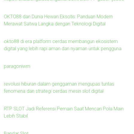
OKTO88 dan Dunia Hewan Eksotis: Panduan Modern
Merawat Satwa Langka dengan Teknologi Digital
okto88 di era platform cerdas membangun ekosistem
digital yang lebih rapi aman dan nyaman untuk pengguna
paragoniwm
revolusi hiburan dalam genggaman mengupas tuntas
fenomena dan strategi cerdas mesin slot digital
RTP SLOT Jadi Referensi Pemain Saat Mencari Pola Main
Lebih Stabil
Bandar Slot