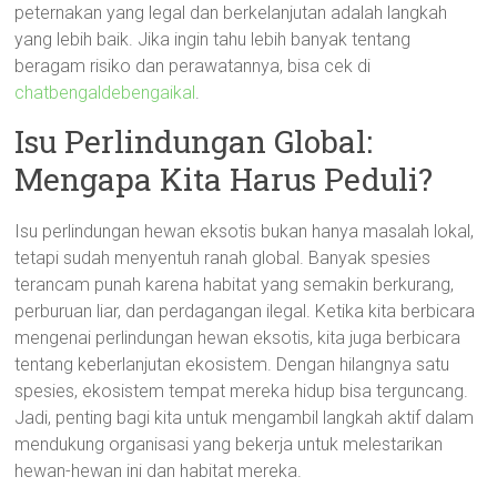
peternakan yang legal dan berkelanjutan adalah langkah
yang lebih baik. Jika ingin tahu lebih banyak tentang
beragam risiko dan perawatannya, bisa cek di
chatbengaldebengaikal
.
Isu Perlindungan Global:
Mengapa Kita Harus Peduli?
Isu perlindungan hewan eksotis bukan hanya masalah lokal,
tetapi sudah menyentuh ranah global. Banyak spesies
terancam punah karena habitat yang semakin berkurang,
perburuan liar, dan perdagangan ilegal. Ketika kita berbicara
mengenai perlindungan hewan eksotis, kita juga berbicara
tentang keberlanjutan ekosistem. Dengan hilangnya satu
spesies, ekosistem tempat mereka hidup bisa terguncang.
Jadi, penting bagi kita untuk mengambil langkah aktif dalam
mendukung organisasi yang bekerja untuk melestarikan
hewan-hewan ini dan habitat mereka.