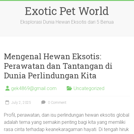
Skip
Exotic Pet World
to
content
Eksplorasi Dunia Hewan Eksotis dari 5 Benua
Mengenal Hewan Eksotis:
Perawatan dan Tantangan di
Dunia Perlindungan Kita
gek4869@gmail.com
Uncategorized
July 2, 2025
0 Comment
Profil, perawatan, dan isu perlindungan hewan eksotis global
adalah tema yang semakin penting bagi kita yang memiliki
rasa cinta terhadap keanekaragaman hayati. Di tengah hiruk