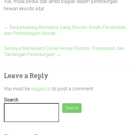
Yuk, mulai peduli dan ambil bagian dalam perlindungan
hewan eksotis kita!
←
Berpetualang Bersama Sang Eksotis: Kisah, Perawatan,
dan Perlindungan Hewan…
Serunya Menyelami Dunia Hewan Eksotis: Perawatan dan
Tantangan Perlindungan!
→
Leave a Reply
You must be
logged in
to post a comment.
Search
Search