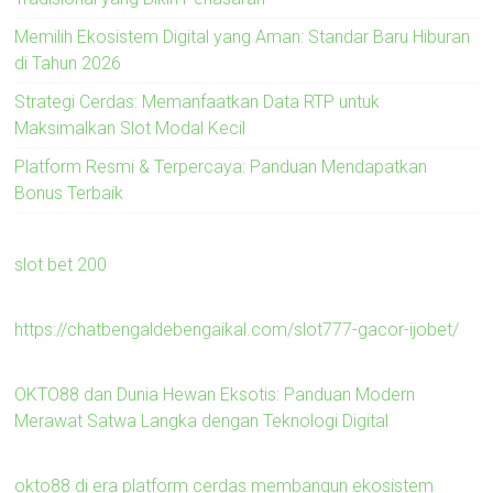
Memilih Ekosistem Digital yang Aman: Standar Baru Hiburan
di Tahun 2026
Strategi Cerdas: Memanfaatkan Data RTP untuk
Maksimalkan Slot Modal Kecil
Platform Resmi & Terpercaya: Panduan Mendapatkan
Bonus Terbaik
slot bet 200
https://chatbengaldebengaikal.com/slot777-gacor-ijobet/
OKTO88 dan Dunia Hewan Eksotis: Panduan Modern
Merawat Satwa Langka dengan Teknologi Digital
okto88 di era platform cerdas membangun ekosistem