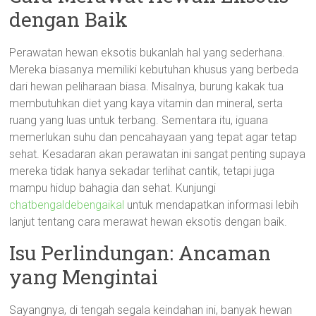
dengan Baik
Perawatan hewan eksotis bukanlah hal yang sederhana.
Mereka biasanya memiliki kebutuhan khusus yang berbeda
dari hewan peliharaan biasa. Misalnya, burung kakak tua
membutuhkan diet yang kaya vitamin dan mineral, serta
ruang yang luas untuk terbang. Sementara itu, iguana
memerlukan suhu dan pencahayaan yang tepat agar tetap
sehat. Kesadaran akan perawatan ini sangat penting supaya
mereka tidak hanya sekadar terlihat cantik, tetapi juga
mampu hidup bahagia dan sehat. Kunjungi
chatbengaldebengaikal
untuk mendapatkan informasi lebih
lanjut tentang cara merawat hewan eksotis dengan baik.
Isu Perlindungan: Ancaman
yang Mengintai
Sayangnya, di tengah segala keindahan ini, banyak hewan