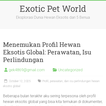
Skip
Exotic Pet World
to
content
Eksplorasi Dunia Hewan Eksotis dari 5 Benua
Menemukan Profil Hewan
Eksotis Global: Perawatan, Isu
Perlindungan
gek4869@gmail.com
Uncategorized
October 12, 2025
Profil, perawatan, dan isu perlindungan hewan
eksotis global
Beberapa bulan terakhir aku sering terpesona oleh profil
hewan eksotis global yang bisa kita temukan di dokumenter,