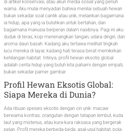
di artikel konservasi, atau akun media sosial yang penuh
warna. Aku mulai menyadari bahwa menilai sebuah hewan
bukan sekadar soal cantik atau unik, melainkan bagaimana
ia hidup, apa yang ia butuhkan untuk bertahan, dan
bagaimana manusia berperan dalam nasibnya. Pagi ini aku
duduk di teras, kopi menenangkan tangan, udara dingin, dan
aroma daun basah. Kadang aku tertawa melihat tingkah
lucu mereka di layar, kadang hati terasa berat memikirkan
kehilangan habitat. Intinya, profil hewan eksotis global
adalah cerita hidup yang butuh kita pahami dengan empati,
bukan sekadar pamer gambar.
Profil Hewan Eksotis Global:
Siapa Mereka di Dunia?
Ada ribuan spesies eksotis dengan ciri unik: macaw
berwarna kontras, orangutan dengan tatapan lembut, kuda
laut yang misterius, atau kura-kura raksasa yang bergerak
pelan. Profil mereka berbeda-beda: asal-usul habitat, pola