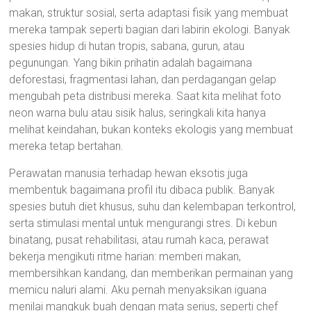
makan, struktur sosial, serta adaptasi fisik yang membuat
mereka tampak seperti bagian dari labirin ekologi. Banyak
spesies hidup di hutan tropis, sabana, gurun, atau
pegunungan. Yang bikin prihatin adalah bagaimana
deforestasi, fragmentasi lahan, dan perdagangan gelap
mengubah peta distribusi mereka. Saat kita melihat foto
neon warna bulu atau sisik halus, seringkali kita hanya
melihat keindahan, bukan konteks ekologis yang membuat
mereka tetap bertahan.
Perawatan manusia terhadap hewan eksotis juga
membentuk bagaimana profil itu dibaca publik. Banyak
spesies butuh diet khusus, suhu dan kelembapan terkontrol,
serta stimulasi mental untuk mengurangi stres. Di kebun
binatang, pusat rehabilitasi, atau rumah kaca, perawat
bekerja mengikuti ritme harian: memberi makan,
membersihkan kandang, dan memberikan permainan yang
memicu naluri alami. Aku pernah menyaksikan iguana
menilai mangkuk buah dengan mata serius, seperti chef