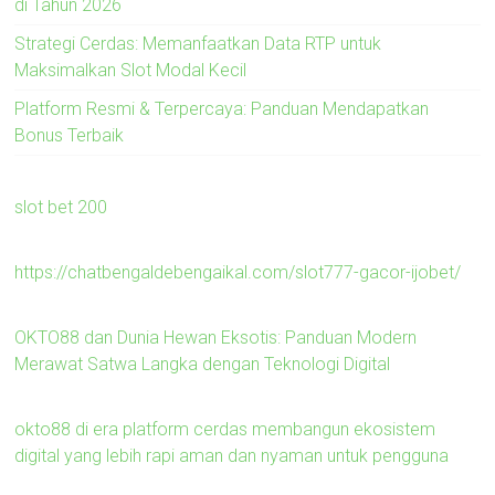
di Tahun 2026
Strategi Cerdas: Memanfaatkan Data RTP untuk
Maksimalkan Slot Modal Kecil
Platform Resmi & Terpercaya: Panduan Mendapatkan
Bonus Terbaik
slot bet 200
https://chatbengaldebengaikal.com/slot777-gacor-ijobet/
OKTO88 dan Dunia Hewan Eksotis: Panduan Modern
Merawat Satwa Langka dengan Teknologi Digital
okto88 di era platform cerdas membangun ekosistem
digital yang lebih rapi aman dan nyaman untuk pengguna