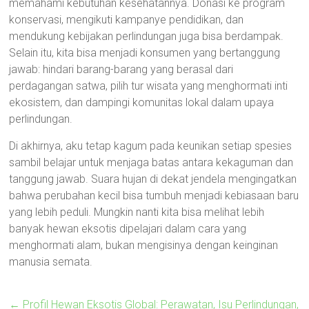
memahami kebutuhan kesehatannya. Donasi ke program
konservasi, mengikuti kampanye pendidikan, dan
mendukung kebijakan perlindungan juga bisa berdampak.
Selain itu, kita bisa menjadi konsumen yang bertanggung
jawab: hindari barang-barang yang berasal dari
perdagangan satwa, pilih tur wisata yang menghormati inti
ekosistem, dan dampingi komunitas lokal dalam upaya
perlindungan.
Di akhirnya, aku tetap kagum pada keunikan setiap spesies
sambil belajar untuk menjaga batas antara kekaguman dan
tanggung jawab. Suara hujan di dekat jendela mengingatkan
bahwa perubahan kecil bisa tumbuh menjadi kebiasaan baru
yang lebih peduli. Mungkin nanti kita bisa melihat lebih
banyak hewan eksotis dipelajari dalam cara yang
menghormati alam, bukan mengisinya dengan keinginan
manusia semata.
←
Profil Hewan Eksotis Global: Perawatan, Isu Perlindungan,