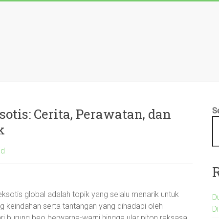
otis: Cerita, Perawatan, dan
S
k
ed
eksotis global adalah topik yang selalu menarik untuk
D
ng keindahan serta tantangan yang dihadapi oleh
D
i burung beo berwarna-warni hingga ular piton raksasa,