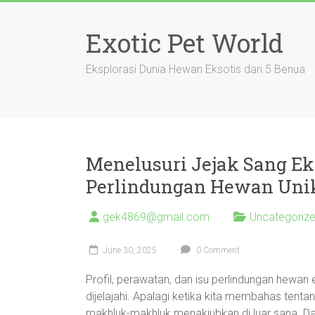
Skip
to
Exotic Pet World
content
Eksplorasi Dunia Hewan Eksotis dari 5 Benua
Menelusuri Jejak Sang Eks
Perlindungan Hewan Uni
gek4869@gmail.com
Uncategoriz
June 30, 2025
0 Comment
Profil, perawatan, dan isu perlindungan hewan 
dijelajahi. Apalagi ketika kita membahas tenta
makhluk-makhluk menakjubkan di luar sana. Dar