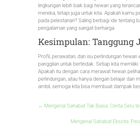
lingkungan lebih baik bagi hewan yang teranc
mereka, tetapi juga untuk kita. Apakah kamu p
pada pelestarian? Saling berbagi ide tentang 
pengalaman yang sangat berharga.
Kesimpulan: Tanggung 
Profil, perawatan, dan isu perlindungan hewan 
panggilan untuk bertindak. Setiap kita memiliki
Apakah itu dengan cara merawat hewan pelih
perlindungan, atau hanya dengan belajar dan 
ambil, semoga kita bisa membuat dampak besar 
←
Mengenal Sahabat Tak Biasa: Cerita Seru t
Mengenal Sahabat Eksotis: Per