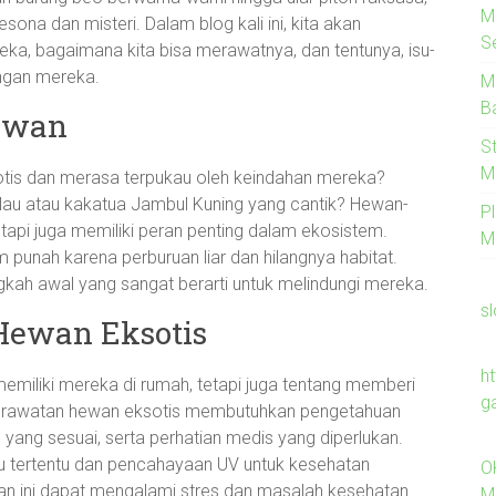
M
a dan misteri. Dalam blog kali ini, kita akan
S
ka, bagaimana kita bisa merawatnya, dan tentunya, isu-
ungan mereka.
M
B
awan
S
M
tis dan merasa terpukau oleh keindahan mereka?
ilau atau kakatua Jambul Kuning yang cantik? Hewan-
P
tetapi juga memiliki peran penting dalam ekosistem.
M
punah karena perburuan liar dan hilangnya habitat.
gkah awal yang sangat berarti untuk melindungi mereka.
s
Hewan Eksotis
h
miliki mereka di rumah, tetapi juga tentang memberi
g
Perawatan hewan eksotis membutuhkan pengetahuan
 yang sesuai, serta perhatian medis yang diperlukan.
uhu tertentu dan pencahayaan UV untuk kesehatan
O
an ini dapat mengalami stres dan masalah kesehatan.
M