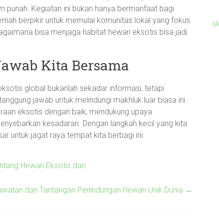
am punah. Kegiatan ini bukan hanya bermanfaat bagi
ernah berpikir untuk memulai komunitas lokal yang fokus
s
bagaimana bisa menjaga habitat hewan eksotis bisa jadi
Jawab Kita Bersama
eksotis global bukanlah sekadar informasi, tetapi
 tanggung jawab untuk melindungi makhluk luar biasa ini.
araan eksotis dengan baik, mendukung upaya
menyebarkan kesadaran. Dengan langkah kecil yang kita
untuk jagat raya tempat kita berbagi ini.
entang Hewan Eksotis dan…
awatan dan Tantangan Perlindungan Hewan Unik Dunia
→