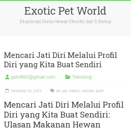
Skip
Exotic Pet World
to
content
Eksplorasi Dunia Hewan Eksotis dari 5 Benua
Mencari Jati Diri Melalui Profil
Diri yang Kita Buat Sendiri
gek4869@gmail.com
Teknologi
November 30, 2025
diri
,
jati
,
melalui
,
mencari
,
profil
Mencari Jati Diri Melalui Profil
Diri yang Kita Buat Sendiri:
Ulasan Makanan Hewan