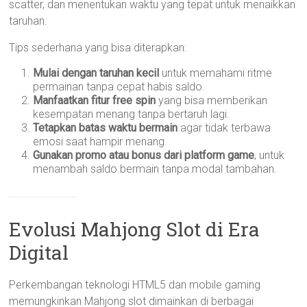
scatter, dan menentukan waktu yang tepat untuk menaikkan
taruhan.
Tips sederhana yang bisa diterapkan:
Mulai dengan taruhan kecil
untuk memahami ritme
permainan tanpa cepat habis saldo.
Manfaatkan fitur free spin
yang bisa memberikan
kesempatan menang tanpa bertaruh lagi.
Tetapkan batas waktu bermain
agar tidak terbawa
emosi saat hampir menang.
Gunakan promo atau bonus dari platform game
, untuk
menambah saldo bermain tanpa modal tambahan.
Evolusi Mahjong Slot di Era
Digital
Perkembangan teknologi HTML5 dan mobile gaming
memungkinkan Mahjong slot dimainkan di berbagai