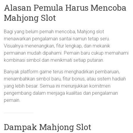
Alasan Pemula Harus Mencoba
Mahjong Slot
Bagi yang belum pernah mencoba, Mahjong slot
menawarkan pengalaman santai namun tetap seru.
Visualnya menenangkan, fitur lengkap, dan mekanik
permainan mudah dipahami. Pemain baru cukup memahami
kombinasi simbol dan menikmati setiap putaran.
Banyak platform game terus menghadirkan pembaruan,
menambahkan simbol baru, fitur bonus, atau sistem hadiah
yang lebih besar. Semua ini menunjukkan komitmen
pengembang dalam menjaga kualitas dan pengalaman
pemain.
Dampak Mahjong Slot