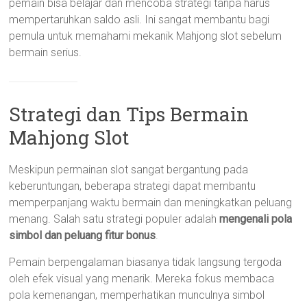
pemain bisa belajar dan mencoba strategi tanpa harus
mempertaruhkan saldo asli. Ini sangat membantu bagi
pemula untuk memahami mekanik Mahjong slot sebelum
bermain serius.
Strategi dan Tips Bermain
Mahjong Slot
Meskipun permainan slot sangat bergantung pada
keberuntungan, beberapa strategi dapat membantu
memperpanjang waktu bermain dan meningkatkan peluang
menang. Salah satu strategi populer adalah
mengenali pola
simbol dan peluang fitur bonus
.
Pemain berpengalaman biasanya tidak langsung tergoda
oleh efek visual yang menarik. Mereka fokus membaca
pola kemenangan, memperhatikan munculnya simbol