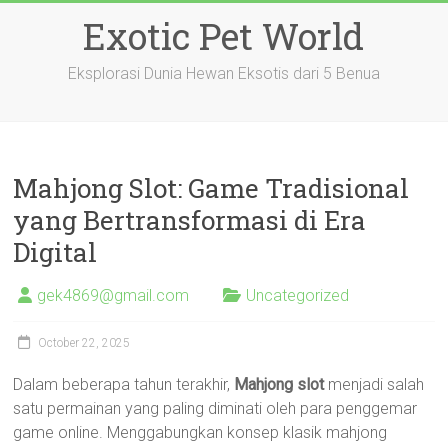
Skip
Exotic Pet World
to
content
Eksplorasi Dunia Hewan Eksotis dari 5 Benua
Mahjong Slot: Game Tradisional
yang Bertransformasi di Era
Digital
gek4869@gmail.com
Uncategorized
October 22, 2025
Dalam beberapa tahun terakhir,
Mahjong slot
menjadi salah
satu permainan yang paling diminati oleh para penggemar
game online. Menggabungkan konsep klasik mahjong