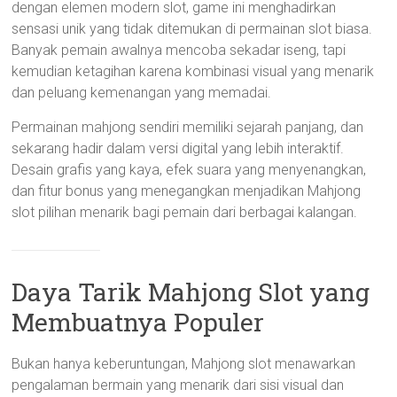
dengan elemen modern slot, game ini menghadirkan
sensasi unik yang tidak ditemukan di permainan slot biasa.
Banyak pemain awalnya mencoba sekadar iseng, tapi
kemudian ketagihan karena kombinasi visual yang menarik
dan peluang kemenangan yang memadai.
Permainan mahjong sendiri memiliki sejarah panjang, dan
sekarang hadir dalam versi digital yang lebih interaktif.
Desain grafis yang kaya, efek suara yang menyenangkan,
dan fitur bonus yang menegangkan menjadikan Mahjong
slot pilihan menarik bagi pemain dari berbagai kalangan.
Daya Tarik Mahjong Slot yang
Membuatnya Populer
Bukan hanya keberuntungan, Mahjong slot menawarkan
pengalaman bermain yang menarik dari sisi visual dan