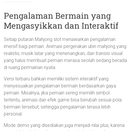
Pengalaman Bermain yang
Mengasyikkan dan Interaktif
Setiap putaran Mahjong slot menawarkan pengalaman
imersif bagi pemain. Animasi pergerakan ubin mahjong yang
realistis, musik latar yang menenangkan, dan transisi visual
yang halus membuat pemain merasa seolah sedang berada
di ruang permainan nyata.
Versi terbaru bahkan memiliki sistem interaktif yang
menyesuaikan pengalaman bermain berdasarkan gaya
pemain. Misalnya, jika pemain sering memilih simbol
tertentu, animasi dan efek game bisa berubah sesuai pola
bermain tersebut, sehingga pengalaman terasa lebih
personal.
Mode demo yang disediakan juga menjadi nilai plus, karena