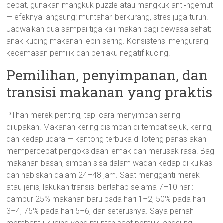
cepat, gunakan mangkuk puzzle atau mangkuk anti‑ngemut
— efeknya langsung: muntahan berkurang, stres juga turun.
Jadwalkan dua sampai tiga kali makan bagi dewasa sehat;
anak kucing makanan lebih sering. Konsistensi mengurangi
kecemasan pemilik dan perilaku negatif kucing.
Pemilihan, penyimpanan, dan
transisi makanan yang praktis
Pilihan merek penting, tapi cara menyimpan sering
dilupakan. Makanan kering disimpan di tempat sejuk, kering,
dan kedap udara — kantong terbuka di loteng panas akan
mempercepat pengoksidaan lemak dan merusak rasa. Bagi
makanan basah, simpan sisa dalam wadah kedap di kulkas
dan habiskan dalam 24–48 jam. Saat mengganti merek
atau jenis, lakukan transisi bertahap selama 7–10 hari:
campur 25% makanan baru pada hari 1–2, 50% pada hari
3–4, 75% pada hari 5–6, dan seterusnya. Saya pernah
membantu kucing yang muntah saat pemilik langsung