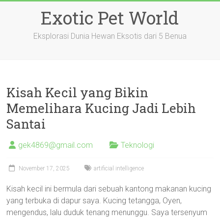
Skip
Exotic Pet World
to
content
Eksplorasi Dunia Hewan Eksotis dari 5 Benua
Kisah Kecil yang Bikin
Memelihara Kucing Jadi Lebih
Santai
gek4869@gmail.com
Teknologi
November 17, 2025
artificial intelligence
Kisah kecil ini bermula dari sebuah kantong makanan kucing
yang terbuka di dapur saya. Kucing tetangga, Oyen,
mengendus, lalu duduk tenang menunggu. Saya tersenyum